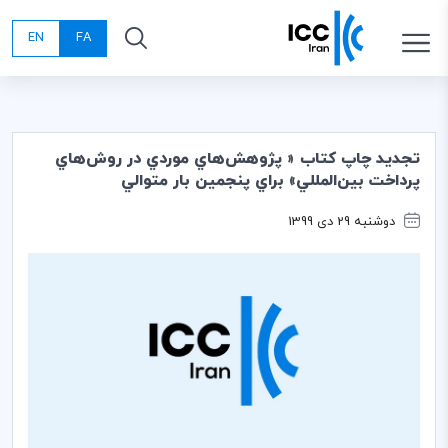
EN
FA
تجديد چاپ كتاب « پژوهش‌هاي موردي در روش‌هاي
پرداخت بين‌المللي» براي پنجمين بار متوالي
دوشنبه 29 دی 1399