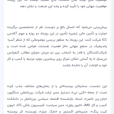
موفقیت قابل توجه سال گذشته، جای تعجب نیست که این رویداد
موقعیت جهانی خود را تأیید کرده و رشد این صنعت را نشان دهد.
پیش‌بینی می‌شود که امسال بالغ بر دویست نفر از متخصصین برگزیده
تجارت و تأمین مالی زنجیره تأمین در این رویداد دو روزه و مهم آکادمی
ICC
شرکت کنند. این رویداد به منظور بررسی موضوعاتی که از منظر آسیا-
پاسیفیک در سطح جهانی حائز اهمیت هستند، طراحی شده است و
شرکت‌کنندگان را قادر به انتخاب بین دو جریان مجزای مطالب کنفرانس
می‌سازد تا به آسانی امکان تمرکز روی بیشترین موارد مرتبط با کسب و کار
خود و الزامات آن را داشته باشند.
این نشست، سخنرانان برجسته‌ای را از بخش‌های مختلف جذب کرده
است؛ از جمله «کتی لی»، دستیار مدیر ارشد شرکت بین‌المللی سنگاپور،
«جان-پیر لانمن»، استاد بازنشسته اقتصاد سیاسی بین‌الملل در دانشکده
کسب و کار
IMD
، «الیور پاول»، مدیر سیاست کمیسیون بانکی
ICC
، «چون
کیت پنگ»، مدیرعامل اکسنچر و «مارک میلر»، نویسنده اثر برجسته