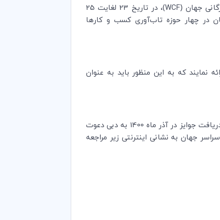
گانی جهان (
WCF
)، در تاریخ 23 لغایت 25
رگانی سراسر جهان در چهار حوزه تاب‌آوری کسب و کارها
اضیان می‌‎توانند پروژه‌های خود را تا تاریخ 13 خرداد 1400 ارائه نمایند که به این منظور باید به عنوان
نهایتاً، اسامی راه‌یافتگان به رقابت در تاریخ 30 تیر 1400 اعلام می‌گردد و یک نماینده از هر اتاق بازرگانی منتخب، برای دریافت جوایز در آذر ماه 1400 به دبی دعوت
راسر جهان به نشانی اینترنتی زیر مراجعه