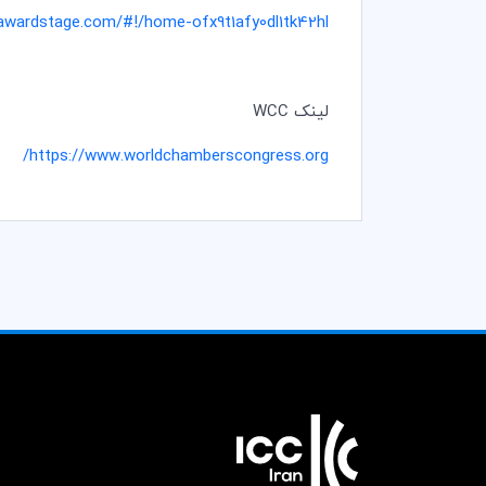
awardstage.com/#!/home-ofx9t1afy0dl1tk42hl
لینک WCC
https://www.worldchamberscongress.org/