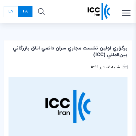
EN
FA
برگزاري اولين نشست مجازي سران دائمي اتاق بازرگاني
بين‌المللي (ICC)
شنبه 07 تیر 1399