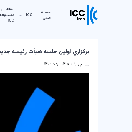
مقالات و
صفحه
ICC
دستورالع
اصلی
ICC
برگزاري اولين جلسه هيأت رئيسه جديد كميت
چهارشنبه 04 مرداد 1402