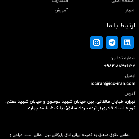
صفحه اصلی
انتشارات
اخبار
آموزش
ارتباط با ما
شماره تماس:
+982188306127
ایمیل:
icciran@icc-iran.com
آدرس:
تهران، خیابان طالقانی، بین خیابان شهید موسوی و خیابان شهید مفتح،
کوچه استاد قادری (پانزده خرداد سابق)، پلاک ۶، طبقه چهارم
تمامی حقوق متعلق به کمیته ایرانی اتاق بازرگانی بین المللی است. طراحی و