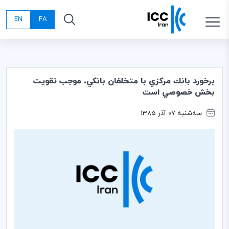
EN
FA
برخورد بانك مركزي با متخلفان بانكي، موجب تقويت
بخش خصوصي است
سه‌شنبه 07 آذر 1385