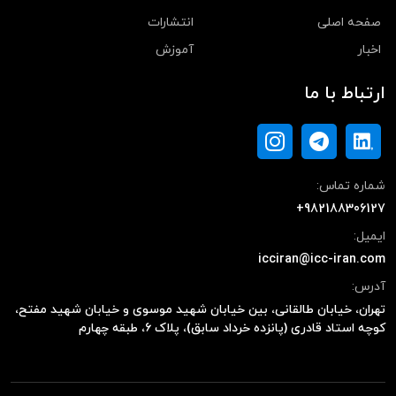
صفحه اصلی
انتشارات
اخبار
آموزش
ارتباط با ما
شماره تماس:
+982188306127
ایمیل:
icciran@icc-iran.com
آدرس:
تهران، خیابان طالقانی، بین خیابان شهید موسوی و خیابان شهید مفتح،
کوچه استاد قادری (پانزده خرداد سابق)، پلاک ۶، طبقه چهارم