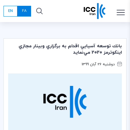
EN
FA
بانك توسعه آسيايي اقدام به برگزاري وبينار مجازي
اينكوترمز 2020 مي‌نمايد
دوشنبه 26 آبان 1399