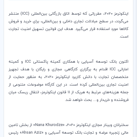
اینکوترمز 2020، مقرراتی که توسط اتاق بازرگانی بین‌المللی (
ICC
) منتشر
می‌گردد، در سطح مبادلات تجاری داخلی و بین‌المللی، برای خرید و فروش
کالاها مورد استفاده قرار می‌گیرد. هدف این قوانین تسهیل امنیت تجارت
است.
اکنون بانک توسعه آسیایی با همکاری کمیته پاکستانی
ICC
و کمیته
اماراتی
ICC
اقدام به برگزاری کارگاهی مجازی و رایگان با هدف تجهیز
متخصصان تجارت با دانش کاربرد اینکوترمز 2020، به منظور حمایت از
امنیت تجاری بین‌المللی کرده است. در این کارگاه موضوعات متنوعی از
جمله هزینه‌های مرتبط به هریک از 11 قانون اینکوترمز، انتقال ریسک میان
فروشنده و خریدار و.... بحث خواهد شد.
سخنرانان وبینار مجازی اینکوترمز 2020، «
Nana Khurodze
» از بخش تامین
مالی زنجیره عرضه و تجارت بانک توسعه آسیایی و «
Ahsan Aziz
» رئیس