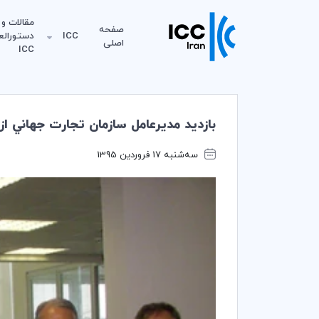
مقالات و
صفحه
ICC
دستورالع
اصلی
ICC
بازديد مديرعامل سازمان تجارت جهاني از ICC برزي
سه‌شنبه 17 فروردین 1395