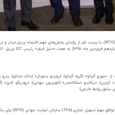
WTO
)، با بیست نفر از رؤسای بخش‌های مهم اقتصاد برزیل دیدار و د
ICC
برزیل –کمی
 «جورج گرداو» (گروه گرداو)، «روبرتو ستوبال» (بانک ایتائو)، پدرو پا
ی» (رایزن)، «ریکاردو اسکالامندر» (تلویزیون جهانی)، «رودریگو کدی» (آ
ر سابق روابط خارجی).
توافق مهم تسهیل تجاری (
TFA
) سازمان تجارت جهانی (
WTO
) برای بن