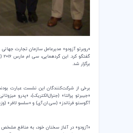
«روبرتو آزودو» مدیرعامل سازمان تجارت جهانی (
گفتگو کرد. این گردهمایی، سی ام مارس 2016 (یازدهم فروردین ماه 1395) به همت «دنیل فیفر» رئیس
برگزار شد.
برخی از شرکت‌کنندگان این نشست عبارت بودند از:
«جیبرتو پرالتا» (جنرال‌الکتریک)، «پدرو میزوتان
آگوستو فرناندز» (سی.ان.آی) و «سلسو لافر» (وزی
«آزودو» در آغاز سخنان خود، به منافع مشخص 