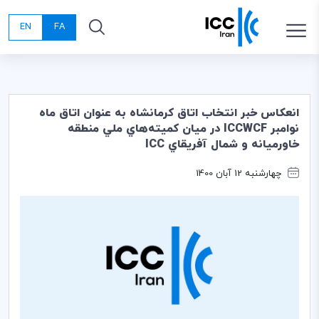
EN
FA
انعكاس خبر انتخاب اتاق كرمانشاه به عنوان اتاق ماه
نوامبر ICCWCF در ميان كميته‌هاي ملي منطقه
خاورميانه و شمال آفريقاي ICC
چهارشنبه 12 آبان 1400