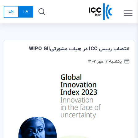
EN
FA
انتصاب رییس ICC در هیات مشورتیWIPO GII
یکشنبه 16 مهر 1402