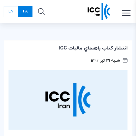
EN
FA
انتشار كتاب راهنماي ماليات ICC
شنبه 29 تیر 1392