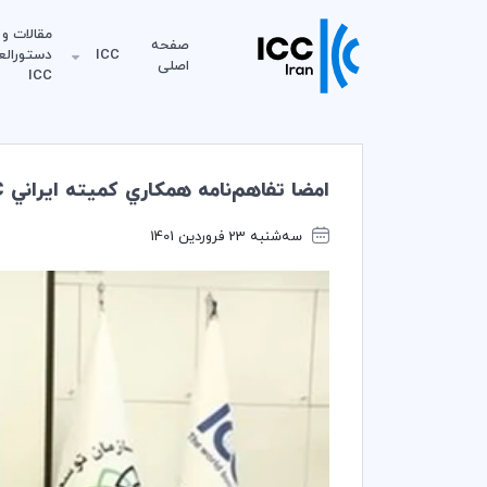
مقالات و
صفحه
ICC
دستورالع
اصلی
ICC
امضا تفاهم‌نامه همكاري كميته ايراني ICC و سازمان توسعه تجارت
سه‌شنبه 23 فروردین 1401