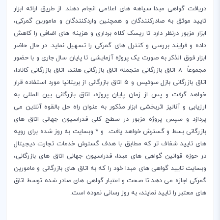
دریافت گواهی مبدا سیاهه های اعلامی انجام دهند. از طریق ارائه ابزار
تایید موثق به صادرکنندگان و همچنین واردکنندگان و مامورین گمرکی،
ابزار مزبور درنظر دارد تا ریسک کلاه برداری و هزینه های اضافی را کاهش
داده و فرایند بررسی و کنترل های گمرکی را تسهیل نماید. در حال حاضر
ابزار فوق الذکر به صورت یک پروژه آزمایشی تا پایان سال جاری و با حضور
مجموعاً 8 اتاق بازرگانی منجمله اتاق بازرگانی هلند، اتاق بازرگانی کانادا،
اتاق بازرگانی بازل سوئیس و 5 اتاق بازرگانی از بریتانیا مورد استفاده قرار
خواهد گرفت و پس از زمان پایان پروژه، اتاق بازرگانی بین المللی به
ارزیابی و آنالیز اثربخشی ابزار مذکور به عنوان راه حل بالقوه آنلاین می
پردازد و سپس پروژه مزبور در سطح کلی فدراسیون جهانی اتاق های
بازرگانی بسط و گسترش خواهد یافت. و * وبسایت به روز شده برای رویه
های تایید شفاف تر که مطابق با هدف گسترش خدمات تجارت دیجیتال
در حوزه قوانین گواهی های مبدا، فدراسیون جهانی اتاق های بازرگانی،
وبسایت تایید گواهی های مبدا خود را که به اتاق های بازرگانی و مامورین
گمرکی اجازه می دهد تا صحت و اعتبار گواهی های صادر شده توسط اتاق
های معتبر را تایید نمایند، به روز رسانی نموده است.