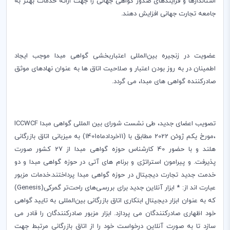
استاندارها و فرایندهای صدور گواهی جهانی را جهت ارائه خدمات بهتر به
جامعه تجارت جهانی افزایش دهند.
عضویت در‌ زنجیره بین‌المللی اعتباربخشی گواهی مبدا موجب ایجاد
اطمینان در به روز بودن اعتبار و صلاحیت اتاق ها به عنوان نهادهای موثق
صادرکننده گواهی های مبدا، می گردد.
تصویب اعضای جدید، طی نشست شورای بین المللی گواهی مبدا
ICCWCF
،مورخ یکم ژوئن 2022 مطابق با (11خردادماه1401) به میزبانی اتاق بازرگانی
هلند و با حضور 40 کارشناس حوزه گواهی مبدا از 27 کشور صورت
پذیرفت. و پیرامون استراتژی و برنام های آتی در حوزه گواهی مبدا و دو
خدمت جدید تجارت دیجیتال در حوزه گواهی مبدا پرداختند.خدمات مزبور
عبارت اند از: * ابزار آنلاین جدید برای بررسی‌های راحت‌تر گمرکی(
Genesis
)
که به عنوان ابزار دیجیتال ابتکاری اتاق بازرگانی بین‌المللی به تایید گواهی
خود اظهاری صادرکنندگان می پردازد. ابزار مزبور صادرکنندگان را قادر می
سازد تا به صورت آنلاین درخواست خود را از اتاق بازرگانی مرتبط جهت