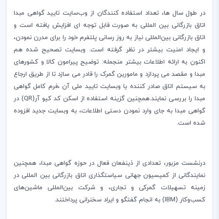
در طول سال ها، تعداد استفاده کنندگان از وب‌سایت تایید گواهی مبدا
اتاق بازرگانی بین المللی به صورت قابل توجه ای افزایش یافته است و
اتاق بازرگانی بین‌المللی نیاز به روز رسانی پلتفرم خود را برای مدرن نمودن،
و ایجاد امنیت بیشتر در نظر گرفته است. وبسایت تصحیح شده هم
اکنون به ارائه اطلاعات بیشتر منجمله: توضیح پیرامون کالا و کشورهای
مبدا و مقصد می پردازد و مامورین گمرک را قادر می سازد تا از طریق ارجاع
به سیستم اتاق صادر کننده یا وبسایت تایید ملی آن ،فرم کامل گواهی
مبدا را بررسی نمایند.همچنین گزینه استفاده از اسکن کد کیو آر(
QR
) در
گواهی مبدا به جای وارد نمودن دستی اطلاعات، به وبسایت جدید افزوده
شده است.
درنشست مزبور، تعدادی از ذینفعان فعال در حوزه گواهی مبدا، همچنین
نمایندگانی از کمیسیون جهانی سیاستگذاری اتاق بازرگانی بین المللی در
زمینه تسهیلات گمرکی و تجاری، و ‌شرکت بین‌المللی ماشین‌های
کسب‌وکار (
IBM
) به انجام گفتگو و ایراد سخنرانی پرداختند.