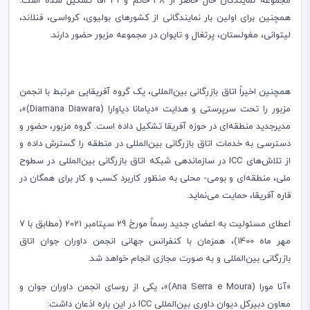
مجموعه نمایندگان حال حاضر از 48 خانم و 41 آقا تشکیل شده
است.
همچنین برای اولین بار نمایندگانی از کشورهای بولیوی، کرواسی، فنلاند،
لیتوانی، مغولستان، پرتغال و تایوان در مجموعه مزبور حضور دارند.
همچنین اخیراً اتاق بازرگانی بین
المللی، یک گروه آفریقایی مرتبط با انجمن
مزبور را تحت سرپرستی و هدایت «دیامانا دیاوارا (
Diamana Diawara
)»،
مدیرجدید منطقه
ای در حوزه آفریقا تشکیل داده
است. گروه مزبور، حضور و
دسترسی به خدمات اتاق بازرگانی بین
المللی در منطقه را گسترش داده و
از تلاش‌های
ICC
در سازماندهی شبکه اتاق بازرگانی بین
المللی
در سطوح
ملی، منطقه
ای و بومی- محلی به منظور کاربرد کسب و کار برای همگان در
قاره آفریقا، حمایت می
نماید.
اعطای مسئولیت به اعضای جدید رسماً مورخ 29 سپتامبر‌ 2021 (مطابق با 7
مهر ماه 1400)، همزمان با کنفرانس جهانی انجمن داوران جوان اتاق
بازرگانی بین
المللی و به صورت مجازی انجام خواهد شد.
«آنا مورا (
Ana Serra e Moura
)»، یکی از روسای انجمن داوران جوان و
معاون دبیرکل دیوان داوری بین
المللی
ICC
در این‌ باره اذعان داشت: