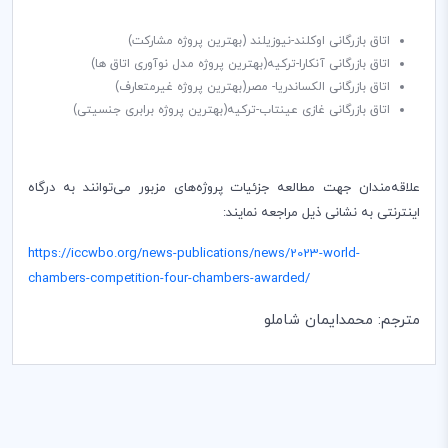
اتاق بازرگانی اوکلند-نیوزیلند (بهترین پروژه مشارکت)
اتاق بازرگانی آنکارا-ترکیه(بهترین پروژه مدل نوآوری اتاق ها)
اتاق بازرگانی الکساندریا- مصر(بهترین پروژه غیرمتعارف)
اتاق بازرگانی غازی عینتاب-ترکیه(بهترین پروژه برابری جنسیتی)
علاقه‌مندان جهت مطالعه جزئیات پروژه‌های مزبور می‌توانند به درگاه
اینترنتی به نشانی ذیل مراجعه نمایند:
https://iccwbo.org/news-publications/news/2023-world-
chambers-competition-four-chambers-awarded/
مترجم: محمدایمان شاملو