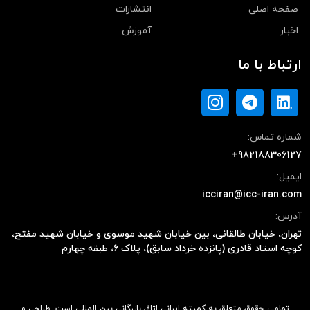
صفحه اصلی
انتشارات
اخبار
آموزش
ارتباط با ما
شماره تماس:
+982188306127
ایمیل:
icciran@icc-iran.com
آدرس:
تهران، خیابان طالقانی، بین خیابان شهید موسوی و خیابان شهید مفتح،
کوچه استاد قادری (پانزده خرداد سابق)، پلاک ۶، طبقه چهارم
تمامی حقوق متعلق به کمیته ایرانی اتاق بازرگانی بین المللی است. طراحی و