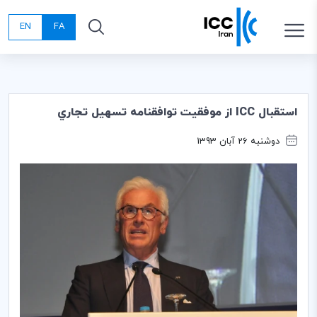
EN
FA
استقبال ICC از موفقيت توافقنامه تسهيل تجاري
دوشنبه 26 آبان 1393