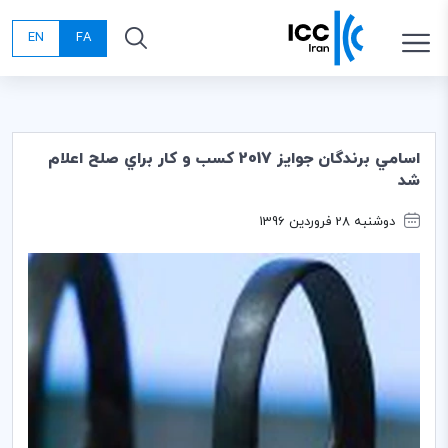
EN
FA
اسامي برندگان جوايز 2017 كسب و كار براي صلح اعلام
شد
دوشنبه 28 فروردین 1396