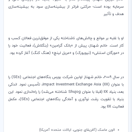
سرمایه بوده است؛ حرکتی فراتر از بیشینه‌سازی سود به بیشینه‌سازی
هدف و تأثیر.
او با غلبه بر موانع و چالش‌های ناشناخته یکی از موفق‌ترین فعالان کسب و
کار است. خانم شهناز، پیش از «بانک گرامین» (بنگلاش)، فعالیت خود را
در «مورگان استنلی» (نیویورک) و «مریل لینچ» (هنگ کنگ) آغاز کرده بود.
در سال 2009، خانم شهناز اولین شرکت بورس بنگاه‌های اجتماعی (
SEs
) را
با عنوان
Impact Investment Exchange Asia (IIX)
، تأسیس نمود. اندکی
بعد، بنیاد
IIX
(قبلا با عنوان
Shujog
شناخته می‌شد) را راه‌اندازی نمود. این
بنیاد با تقویت رشد، نوآوری و آمادگی بنگاه‌های اجتماعی (
SEs
)، مکمل
فعالیت
IIX
بود.
الون ماسک (آفریقای جنوبی، ایالات متحده آمریکا)