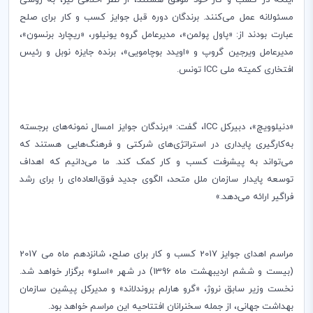
اینکه در کسب و کار خود موفق هستند، از نظر اخلاقی نیز، به روشی
مسئولانه عمل می‌کنند. برندگان دوره قبل جوایز کسب و کار برای صلح
عبارت بودند از: «پاول پولمن»، مدیرعامل گروه یونیلور، «ریچارد برنسون»،
مدیرعامل ویرجین گروپ و «اویدد بوچامویی»، برنده جایزه نوبل و رئیس
افتخاری کمیته ملی
ICC
تونس.
«دنیلوویچ»، دبیرکل
ICC
، گفت: «برندگان جوایز امسال نمونه‌های برجسته
به‌کارگیری پایداری در استراتژی‌های شرکتی و فرهنگ‌هایی هستند که
می‌تواند به پیشرفت کسب و کار کمک کند. ما می‌دانیم که اهداف
توسعه پایدار سازمان ملل متحد، الگوی جدید فوق‌العاده‌ای را برای رشد
فراگیر ارائه می‌دهد.»
مراسم اهدای جوایز 2017 کسب و کار برای صلح، شانزدهم ماه می 2017
(بیست و ششم اردیبهشت ماه 1396) در شهر «اسلو» برگزار خواهد شد.
نخست وزیر سابق نروژ، «گرو هارلم بروندلاند» و مدیرکل پیشین سازمان
بهداشت جهانی، از جمله سخنرانان افتتاحیه این مراسم خواهد بود.