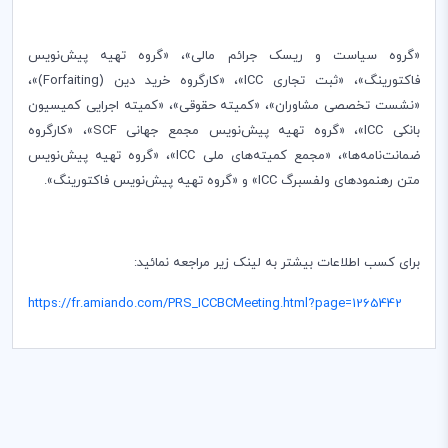
«گروه سیاست و ریسک جرائم مالی»، «گروه تهیه پیش‌نویس
فاکتورینگ»، «ثبت تجاری
ICC
»، «کارگروه خرید دین (
Forfaiting
)»،
«نشست تخصصی مشاوران»، «کمیته حقوقی»، «کمیته اجرایی کمیسیون
بانکی
ICC
»، «گروه تهیه پیش‌نویس مجمع جهانی
SCF
»، «کارگروه
ضمانت‌نامه‌ها»، «مجمع کمیته‌های ملی
ICC
»، «گروه تهیه پیش‌نویس
متن رهنمودهای ولفسبرگ
ICC
» و «گروه تهیه پیش‌نویس فاکتورینگ».
برای کسب اطلاعات بیشتر به لینک زیر مراجعه نمائید:
https://fr.amiando.com/PRS_ICCBCMeeting.html?page=1265442