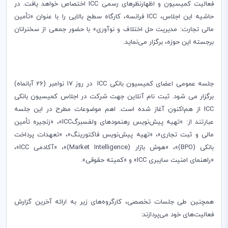
فعالیت کمیسیون و اظهارنظرهای رسمی
ICC
اختصاص خواهد یافت. در
حاشیه این اجلاس،
ICC
فرانسه، کارگاه سطح بالایی را با عنوان «تأمین
مالی تجارت: مدیریت حل اختلاف و نوآوری» با حضور جمعی از سخنرانان
برجسته این حوزه، برگزار می‌نماید.
جلسه عمومی اعضای کمیسیون بانکی
ICC
در روز 17 نوامبر (26 آبانماه)
برگزار می شود. ثبت نام آنلاین جهت شرکت در اجلاس کمیسیون بانکی
ICC
از هم‌اکنون آغاز شده است. اهم موضوعات مطرح در این جلسه
عبارتند از: «تهیه پیش‌نویس رهنمودهای ولفسبرگ
ICC
»، «زنجیره تأمین
مالی و ثبت تجاری»، «تهیه پیش‌نویس فاکتورینگ»، «تعهدات پرداخت
بانکی (
BPO
)»، «هوش بازار (
Market Intelligence
)»، «آکادمی
ICC
»،
«راهنمای امنیت سایبری
ICC
» و «کمیته حقوقی».
همچنین طی جلسات تخصصی، کارگروه‌های زیر به ارائه آخرین گزارش
فعالیت‌های خود می‌پردازند: