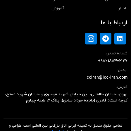
اخبار
آموزش
ارتباط با ما
شماره تماس:
+982188306127
ایمیل:
icciran@icc-iran.com
آدرس:
تهران، خیابان طالقانی، بین خیابان شهید موسوی و خیابان شهید مفتح،
کوچه استاد قادری (پانزده خرداد سابق)، پلاک ۶، طبقه چهارم
تمامی حقوق متعلق به کمیته ایرانی اتاق بازرگانی بین المللی است. طراحی و