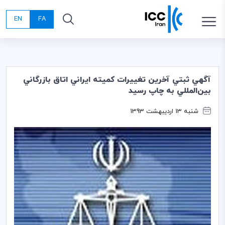
EN
FA
آگهي ثبتي آخرين تغييرات كميته ايراني اتاق بازرگاني
بين‌المللي به چاپ رسيد
شنبه 13 اردیبهشت 1393