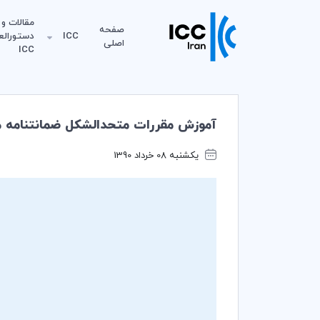
مقالات و
صفحه
ICC
دستورالع
اصلی
ICC
آموزش مقررات متحدالشکل ضمانتنامه های عندالمطالبه (RDG 758
یکشنبه 08 خرداد 1390