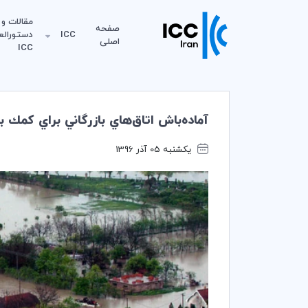
مقالات و
صفحه
ICC
دستورالع
اصلی
ICC
آماده‌باش اتاق‌هاي بازرگاني براي كمك 
یکشنبه 05 آذر 1396