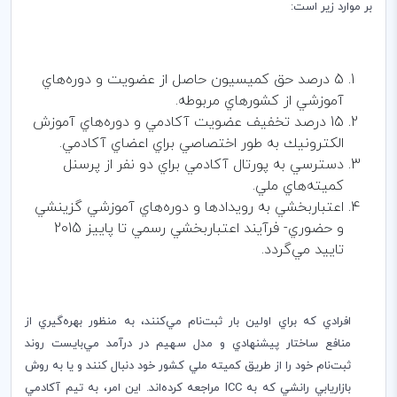
بر موارد زير است:
5 درصد حق كميسيون حاصل از عضويت و دوره‌هاي
آموزشي از كشورهاي مربوطه.
15 درصد تخفيف عضويت آكادمي و دوره‌هاي آموزش
الكترونيك به طور اختصاصي براي اعضاي آكادمي.
دسترسي به پورتال آكادمي براي دو نفر از پرسنل
كميته‌هاي ملي.
اعتباربخشي به رويدادها و دوره‌هاي آموزشي گزينشي
و حضوري- فرآيند اعتباربخشي رسمي تا پاييز 2015
تاييد مي‌گردد.
افرادي كه براي اولين بار ثبت‌نام مي‌كنند،‌ به منظور بهره‌گيري از
منافع ساختار پيشنهادي و مدل سهيم در درآمد مي‌بايست روند
ثبت‌نام خود را از طريق كميته ملي كشور خود دنبال كنند و يا به روش
بازاريابي رانشي كه به
ICC
مراجعه كرده‌اند. اين امر، به تيم آكادمي