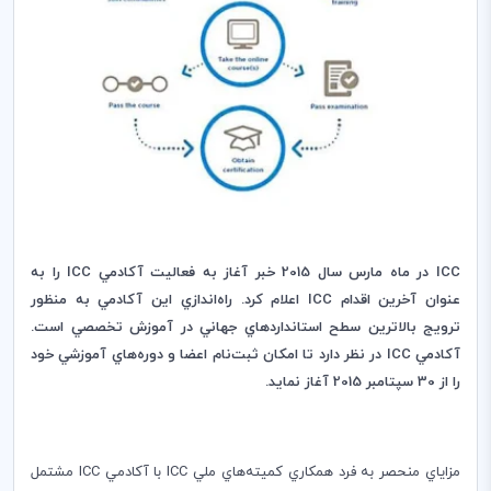
ICC
در ماه مارس سال 2015 خبر آغاز به فعاليت آكادمي
ICC
را به
عنوان آخرين اقدام
ICC
اعلام كرد. راه‌اندازي اين آكادمي به منظور
ترويج بالاترين سطح استانداردهاي جهاني در آموزش تخصصي است.
آكادمي
ICC
در نظر دارد تا امكان ثبت‌نام اعضا و دوره‌هاي آموزشي خود
را از 30 سپتامبر 2015 آغاز نمايد.
مزاياي منحصر به فرد همكاري كميته‎‌هاي ملي
ICC
با آكادمي
ICC
مشتمل