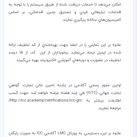
امكان مي‌دهد تا خدمات دريافت شده از طريق سيستم را با توجه به
اقدامات تبليغاتي فردي و تصديق چنين اقداماتي، بر اساس
كميسيون‌هاي سالانه پيگيري نمايند.
علاوه بر اين تمايلي را در اعضا جهت بهره‌مندي از كد تخفيف ارائه
شده در ايميل ايجاد مي‌نمايد. برخورداران از اين كد، از 15 درصد
تخفيف در عضويت و دوره‌هاي آموزشي الكترونيك بهره مي
‌گيرند.
اولين مجوز رسمي آكادمي در رشته تامين مالي تجارت: گواهي
تجارت جهاني (
GTC
) طي چند هفته عرضه خواهد شد. جهت كسب
اطلاعات بيشتر به
http://icc.academy/certifications/icc-gtc
/
مراجعه نماييد.
علاوه بر اين، دسترسي به پورتال
LMC
آكادمي
ICC
به صورت رايگان