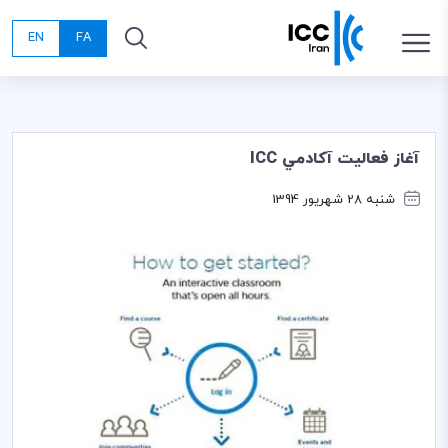
EN
FA
آغاز فعاليت آكادمي ICC
شنبه 28 شهریور 1394