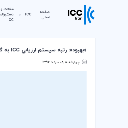
مقالات و
صفحه
ICC
دستورالع
اصلی
ICC
«بهبود»؛ رتبه سيستم ارزيابي ICC به گروه 20
چهارشنبه 08 خرداد 1392