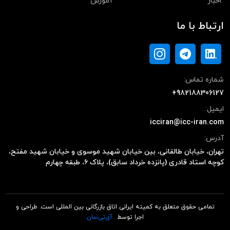
اخبار
آموزش
ارتباط با ما
شماره تماس:
+982188306127
ایمیل:
icciran@icc-iran.com
آدرس:
تهران، خیابان طالقانی، بین خیابان شهید موسوی و خیابان شهید مفتح،
کوچه استاد قادری (پانزده خرداد سابق)، پلاک ۶، طبقه چهارم
تمامی حقوق متعلق به کمیته ایرانی اتاق بازرگانی بین المللی است. طراحی و
اجرا توسط
آی‌تی‌سان