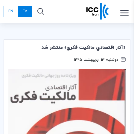
EN
FA
«آثار اقتصادي مالكيت فكري» منتشر شد
دوشنبه 13 اردیبهشت 1395