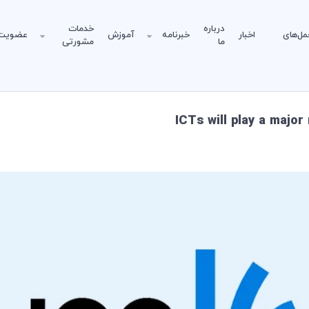
درباره
خدمات
مل‌های
اخبار
خبرنامه
آموزش
عضویت
ما
مشورتی
ICTs will play a majo