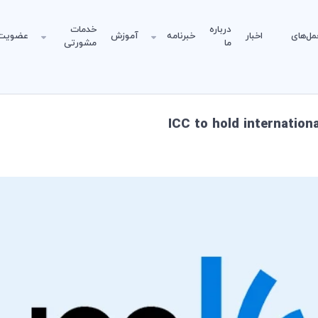
درباره
خدمات
مل‌های
اخبار
خبرنامه
آموزش
عضویت
ما
مشورتی
ICC to hold internation