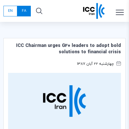
EN
FA
ICC Chairman urges G20 leaders to adopt bold
solutions to financial crisis
چهارشنبه 22 آبان 1387