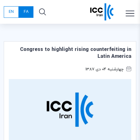
EN
FA
Congress to highlight rising counterfeiting in
Latin America
چهارشنبه 04 دی 1387