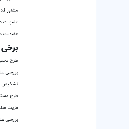
مشاور فد
عضویت در
عضویت در 
برخی ا
طرح تحقیق
بررسی علل
تشخیص م
طرح دستیا
مزیت سنج
بررسی علل