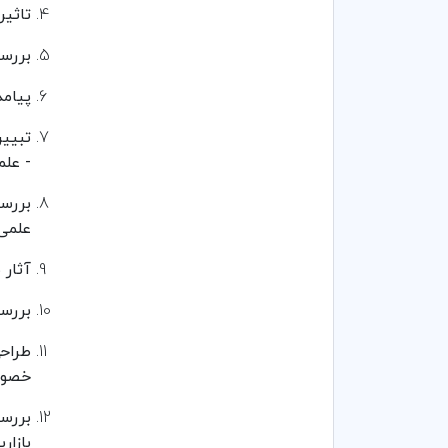
تاثیر
بررسی
پیامد
تبیین
- عل
بررسی
علمی
آثار 
بررس
طراحی
خصوصی
بررس
بازار