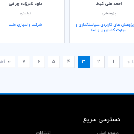
احمد علی کیخا
داود نادرزاده چراغی
پژوهشی
تولیدی
پژوهش های کاربردی،سیاستگذاری و
شرکت واسپاری ملت
تجارت کشاورزی و غذا
7
6
5
4
3
2
1
ا
آخر
دسترسی سریع
صفحه اصلی
انتشارات