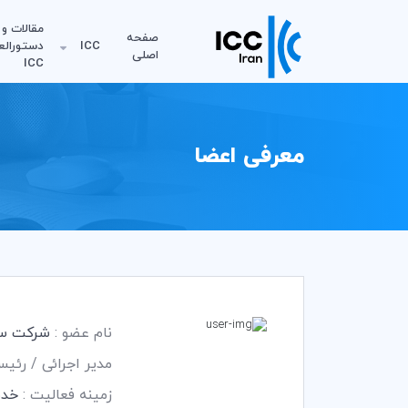
مقالات و
صفحه
ICC
دستورالع
اصلی
ICC
معرفی اعضا
نام عضو :
شرکت ستا
مدیر اجرائی / رئی
زمینه فعالیت :
خدم