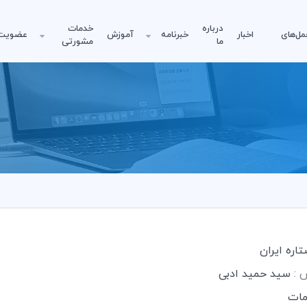
درباره
خدمات
مل‌های
اخبار
خبرنامه
آموزش
عضویت
ما
مشورتی
ره ایران
س :
سید حمید ادبی
ات