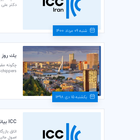
قاسم پناهی، قائ
شنبه 09 مرداد 1400
يك روز د
بیشتر در ا
یکشنبه 15 دی 1398
ICC بيانيه سياستي ماليات براي اقتصاد ديجيتالي شده را مطرح مي‌كند
اصول مالی