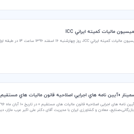
سيون ماليات كميته ايراني ICC
جلسه كميسيون مالیات كميت
ينار «آيين نامه هاي اجرايي اصلاحيه قانون ماليات هاي مستقيم»
ازرگانی،صنایع، معادن و کشاورزی ایران با مدیریت آقای دکتر علی اکبر عرب مازار، دبی
ران رسمی مالیاتی كشور برگزار گردید.