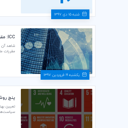
شنبه 15 دی 1397
ICC: مقررات مالياتي ديجيتال بايد بلند‌مدت و در سطح جهاني باشد
مقررات مال
یکشنبه 19 فروردین 1397
پنج روش
تعیین بهت
سیاست‌های