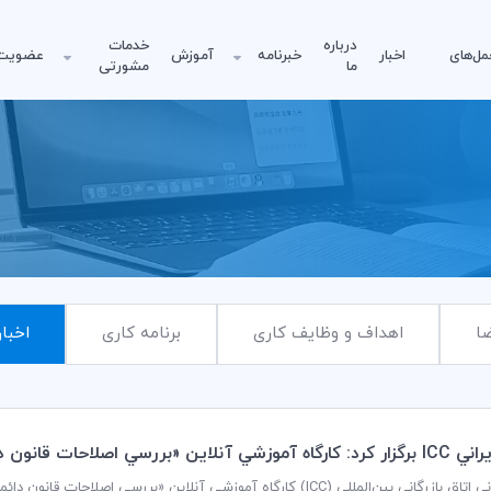
درباره
خدمات
مل‌های
اخبار
خبرنامه
آموزش
عضویت
ما
مشورتی
ا
اهداف و وظایف کاری
برنامه کاری
اخبار
ت قانون دائمي (جديد) ماليات بر ارزش افزوده»
کمیته ایرانی اتاق بازرگانی بین‌المللی (ICC) کارگاه آموزشی آنلاین «برر