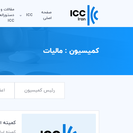
مقالات و
صفحه
ICC
دستورالع
اصلی
ICC
کمیسیون : مالیات
رئیس کمیسیون
اعض
كميته ايراني ICC برگزار كرد: كارگاه آموزشي آنلاين «بررسي اصلاحا