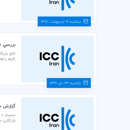
کارها و دو
دوشنبه 16 اردیبهشت 1398
بررسي 10 نكته از فعاليت‌هاي 99 ساله ICC براي كسب و كارها
کارها را ق
یکشنبه 23 دی 1397
گزارش س
طاهری تاری