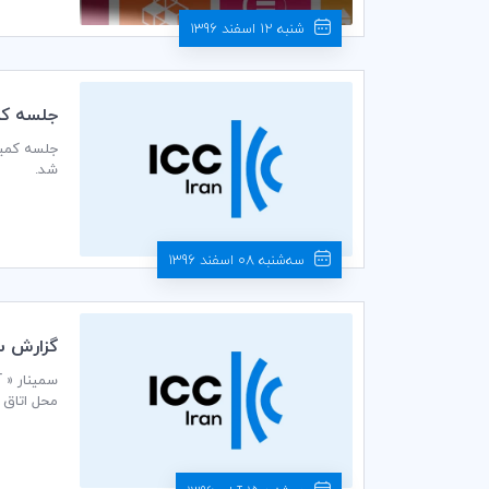
شنبه 12 اسفند 1396
جلسه كمي
شد.
سه‌شنبه 08 اسفند 1396
گزارش سم
محل اتاق ب
جامعه مشاو