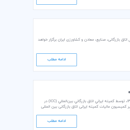
ه ايراني ICC، روز چهارشنبه 16 اسفند 1396 ساعت 14 در طبقه اول اتاق بازرگانی، صنایع، معادن و کشاورزی ایران برگزار خواهد
ادامه مطلب
سمینار « آیین نامه های اجرایی اصلاحیه قانون مالیات های مستقیم » در تاریخ 10 آبان ماه ۱۳۹۶، توسط كميته ايراني اتاق بازرگاني بين‌المللي (ICC) در
ر کمیسیون مالیات کمیته ایرانی اتاق بازرگانی بین المللی
(ICC) و سخنرانی آقای دکتر عباس هشی عضو هيئت علمي دانشكده حسابداري و مديريت دانشگاه شهيد بهشتي و اسماعیل اسماعیلی عضو شورای عالی
ادامه مطلب