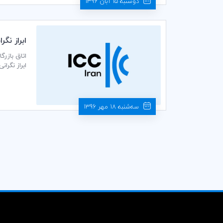
دوشنبه 15 آبان 1396
ابراز نگراني ICC از پيشنهاد اتحاديه اروپا درباره سياست جديد مالي
یک چشم‌اند
سه‌شنبه 18 مهر 1396