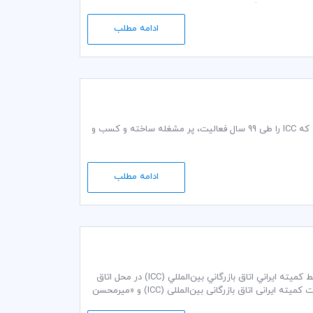
تجارت و سرمایه‌گذاری بین‌المللی کمک می‌کند.
ادامه مطلب
اتاق بازرگانی بین المللی (ICC) در آستانه صد سالگی خود و در آغاز سال 2019‌، به بررسی مواردی که ICC را طی 99 سال فعالیت، پر مشغله ساخته و کسب و
ادامه مطلب
سمینار « چگونگی توقف و ابطال عملیات اجرایی وصول مالیات » در تاریخ 28 آذر ماه ۱۳۹7، توسط كميته ايراني اتاق بازرگاني بين‌المللي (ICC) در محل اتاق
بازرگانی، صنایع، معادن و کشاورزی ایران با مدیریت «علی اکبر عرب مازار»، دبیر کمیسیون مالیات کمیته ایرانی اتاق بازرگانی بین‌المللی (ICC) و «میرمحسن