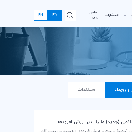
تماس
انتشارات
FA
EN
با ما
 و رویداد
مستندات
سی اصلاحات قانون دائمی (جدید) مالیات بر ارزش افزوده» را با سخنرانی جناب آقای