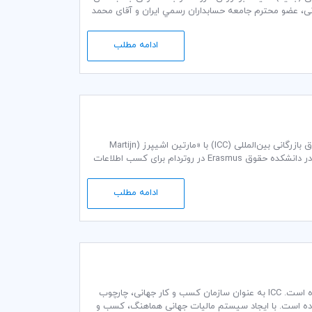
میسیون مالیات کمیته ایرانی ICC، آقای غلامحسین دوانی، عضو محترم جامعه حسابداران رسمي ايران و آقای محمد
ادامه مطلب
چگونه مقررات اینکوترمرمز 2020 (Incoterms® 2020) بر مالیات غیرمستقیم تاثیر می‌گذارد؟ اتاق بازرگانی بین‌المللی (ICC) با «مارتین اشیپرز (Martijn
Schippers)»، مدیر تجارت جهانی و مالیات غیرمستقیم در شرکت ارنست و یانگ (EY) و استاد در دانشکده حقوق Erasmus در روتردام برای کسب اطلاعات
ادامه مطلب
اتاق بازرگانی بین‌المللی (ICC)، چارچوب مالیاتی جدیدی را برای اقتصاد دیجیتالی شده منتشر­کرده است. ICC به عنوان سازمان کسب و کار جهانی، چارچوب
نموده است. با ایجاد سیستم مالیات جهانی هماهنگ، کسب و