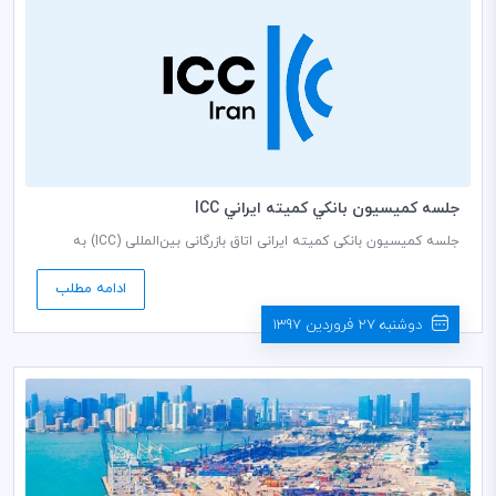
جلسه كميسيون بانكي كميته ايراني ICC
جلسه کمیسیون بانکی کمیته ایرانی اتاق بازرگانی بین‌المللی (ICC) به
ریاست فریده تذهیبی دبير كمیسيون، روز شنبه مورخ 1397/02/01 ساعت 9
صبح در سالن جلسات طبقه هشتم اتاق بازرگانی، صنایع، معادن و کشاورزی
ادامه مطلب
ایران برگزار می گردد.
دوشنبه 27 فروردین 1397