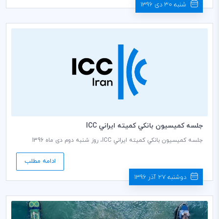
شنبه 30 دی 1396
جلسه كميسيون بانكي كميته ايراني ICC
جلسه كميسيون بانكي كميته ايراني ICC، روز شنبه دوم دی ماه 1396
ساعت 9:00 الی 11:00 درسالن جلسات طبقه هشتم اتاق بازرگانی،صنایع،
معادن و کشاورزی ایران به ریاست تذهیبی دبیر کمیسیون برگزار می‌شود.
ادامه مطلب
دوشنبه 27 آذر 1396