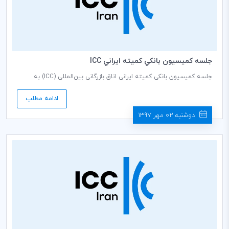
جلسه كميسيون بانكي كميته ايراني ICC
جلسه کمیسیون بانکی کمیته ایرانی اتاق بازرگانی بین‌المللی (ICC) به
ریاست فریده تذهیبی دبير كمیسيون، روز شنبه مورخ 1397/07/07 ساعت
9 صبح در سالن جلسات طبقه هشتم اتاق بازرگانی، صنایع، معادن و
ادامه مطلب
کشاورزی ایران برگزار می گردد.
دوشنبه 02 مهر 1397