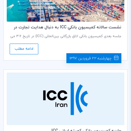
نشست سالانه كميسيون بانكي ICC به دنبال هدايت تجارت در
جهان پر از اختلال است
جلسه بعدی کمیسیون بانکی اتاق بازرگانی بین‌المللی (ICC) در تاریخ 6-3 می
2018 برابر با 14-13 اردیبهشت 1397 در میامی و در زمان عدم قطعیت تاریخی
برای سیستم معاملاتی مبتنی بر قوانین بین‌المللی برگزار می‌شود.
ادامه مطلب
چهارشنبه 22 فروردین 1397
جلسه كميسيون بانكي كميته ايراني ICC