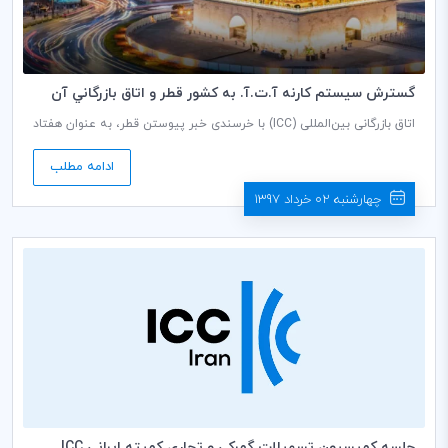
گسترش سيستم كارنه آ.ت.آ. به كشور قطر و اتاق بازرگاني آن
اتاق بازرگانی بین‌المللی (ICC) با خرسندی خبر پیوستن قطر، به عنوان هفتاد
و هشتمین کشور برای پیاده‌سازی سیستم (ATA Carnet) را اعلام کرد. اتاق
بازرگانی و صنایع قطر همزمان، به عنوان هفتاد و هفتمین عضو زنجیره
ادامه مطلب
تضمین‌کننده بین‌المللی کارنه آ.ت.آ. تبدیل شده است. هر دو اعلامیه در
یک جلسه شورا مطرح شد. جلسه مذکور، به میزبانی سازمان فدراسیون
چهارشنبه 02 خرداد 1397
جهانی اتاق‌های بازرگانی (WCF) ICC هفته گذشته در شی‌آن، چین برگزار
گردید.
جلسه كميسيون تسهيلات گمركي و تجاري كميته ايراني ICC