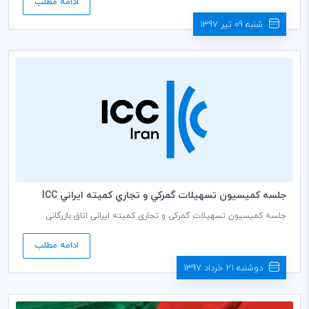
ادامه مطلب
می گردد.
شنبه 09 تیر 1397
جلسه كميسيون تسهيلات گمركي و تجاري كميته ايراني ICC
جلسه کمیسیون تسهیلات گمرکی و تجاری کمیته ایرانی اتاق بازرگانی
بین‌المللی (ICC) به ریاست محمود رستم افشار دبير كمیسيون، روز دوشنبه
مورخ 1397/03/28 ساعت 14:30 در محل دبیرخانه كميته ايراني ICC برگزار
ادامه مطلب
می گردد.
دوشنبه 21 خرداد 1397