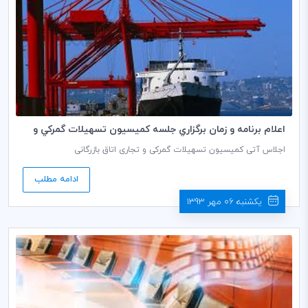
اعلام برنامه و زمان برگزاري جلسه كميسيون تسهيلات گمركي و
تجاري ICC در بروكسل
اجلاس آتی کمیسیون تسهیلات گمرکی و تجاری اتاق بازرگانی
بین‌المللی(ICC) روزهای 17و16 اکتبر – 24 و 25 مهرماه – در مرکز اصلی
سازمان جهانی گمرک (WCO) در بروکسل برگزار می‌شود. هدف از برگزاری این
ادامه مطلب
جلسه در محل سازمان جهانی گمرک (WCO)، تسهیل تشکیل جلسه مشترک
ICC با جمعی از مقامات سازمان جهانی گمرک (WCO) در محل این سازمان و
یکشنبه 06 مهر 1393
تبادل نظر در خصوص برخی مسائل مهم و نیز حضور ICC در نشست گروه
مشورتی بخش خصوصی WCO می باشد.