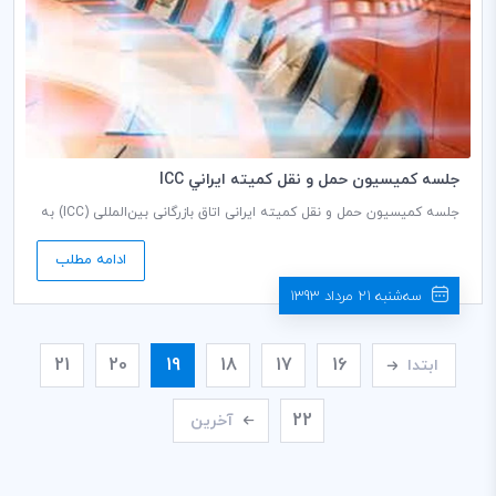
جلسه كميسيون حمل و نقل كميته ايراني ICC
جلسه کمیسیون حمل و نقل کمیته ایرانی اتاق بازرگانی بین‌المللی (ICC) به
ریاست محمود رستم افشار دبير كمیسيون، روز دو شنبه مورخ 27/05/1393
ساعت 14:30 در طبقه دوم اتاق بازرگانی، صنایع، معادن و کشاورزی ایران
ادامه مطلب
برگزار می گردد.
سه‌شنبه 21 مرداد 1393
21
20
19
18
17
16
ابتدا
22
آخرین