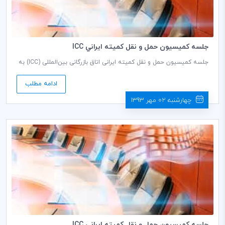
جلسه كميسيون حمل و نقل كميته ايراني ICC
جلسه کمیسیون حمل و نقل کمیته ایرانی اتاق بازرگانی بین‌المللی (ICC) به
ریاست محمود رستم افشار دبير كمیسيون، روز دوشنبه مورخ 07/07/1393
ساعت 14:30 در طبقه دوم اتاق بازرگانی، صنایع، معادن و کشاورزی ایران
ادامه مطلب
برگزار می گردد.
چهارشنبه 02 مهر 1393
جلسه كميسيون حمل و نقل كميته ايراني ICC