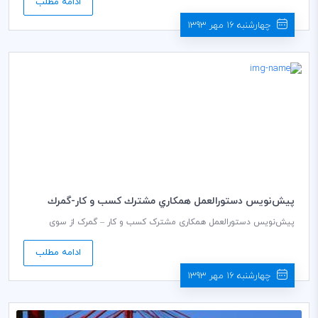
ادامه مطلب
و کار-گمرک جهانی در مکزیک، عضو آکادمی بین‌المللی حقوق گمرکی در
اسپانیا و بازرگانی مجرب در تجارت بین‌المللی و گمرک است که مناصب
چهارشنبه 16 مهر 1393
سطح بالایی را در چندین شرکت نفت و گاز مکزیک عهده‌دار می‌باشد. وی
همچنین رئیس فعلی کمیسیون تسهیلات گمرکی و تجاری کمیته ملی ICC
در مکزیک است که توانسته به نمایندگی از طرف جامعه کسب و کار
مکزیک، برای بهبود عملیات گمرکی و پشتیبانی و تسهیل تجاری، با مقامات
دولتی این کشور روابط مؤثری برقرار کند.
پيش‌نويس دستورالعمل همكاري مشترك كسب و كار-گمرك
منتشر شد
پیش‌نویس دستورالعمل همکاری مشترک کسب و کار – گمرک از سوی
سازمان جهانی گمرک (WCO) منتشر شد. دبیرخانه سازمان جهانی گمرک
(WCO) این سند را به منظور کمک به سازمان‌های گمرکی سراسر جهان در
ادامه مطلب
سازماندهی فرایندها و ایجاد ساختارهای لازم برای برقراری تعامل بیشتر با
بخش خصوصی در سطح کشورها و یا افزایش تعاملات موجود با فعالان این
چهارشنبه 16 مهر 1393
بخش، تهیه کرده است. این دستورالعمل، به ارائه مدل‌‎های انعطاف پذیر و
متنوعی می‌پردازد که با شرایط و فضاهای مختلف کسب و کار و سازمان‌های
گمرکی مطابقت دارد.