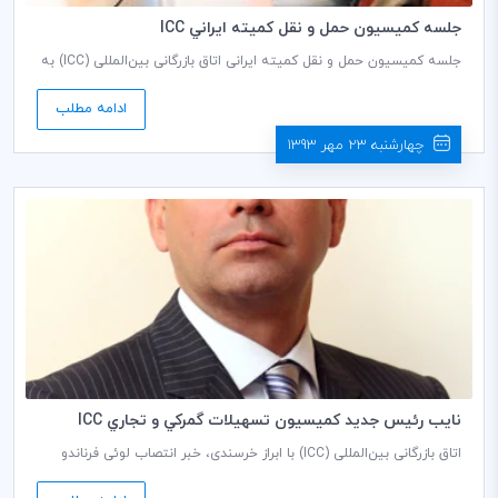
جلسه كميسيون حمل و نقل كميته ايراني ICC
جلسه کمیسیون حمل و نقل کمیته ایرانی اتاق بازرگانی بین‌المللی (ICC) به
ریاست محمود رستم افشار دبير كمیسيون، روز دوشنبه مورخ 28/07/1393
ساعت 14:30 در طبقه دوم اتاق بازرگانی، صنایع، معادن و کشاورزی ایران
ادامه مطلب
برگزار می گردد.
چهارشنبه 23 مهر 1393
نايب رئيس جديد كميسيون تسهيلات گمركي و تجاري ICC
منصوب شد
اتاق بازرگانی بین‌المللی (ICC) با ابراز خرسندی، خبر انتصاب لوئی فرناندو
باربوسا (Luis Fernando Barbosa) را به عنوان نایب رئیس جدید کمیسیون
تسهیلات گمرکی و تجاریICC اعلام کرد. باربوسا، شریک گروه مشورتی کسب