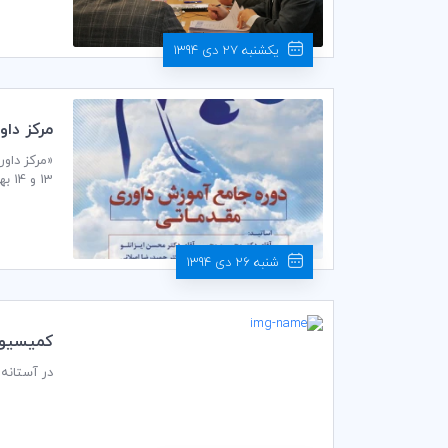
یکشنبه 27 دی 1394
مركز داو
«مرکز داور
13 و 14 بهمن ماه 1394 در محل اتاق بازرگاني ايران برگزار نماید.
شنبه 26 دی 1394
كميسيون داوري و ADR اتاق ب
در آستانه سال 2016، اتاق بازرگانی بین المللی‌‌(ICC) به مرور برخی از برجسته‌ترین خدمات حل 