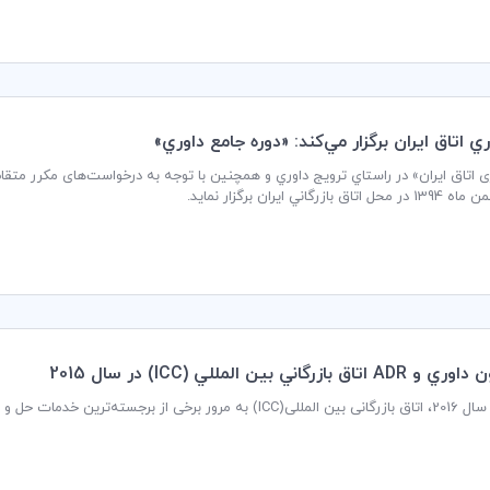
ري اتاق ايران برگزار مي‌كند: «دوره جامع داوري»
ی اتاق ایران» در راستاي ترويج داوري و همچنين با توجه به درخواست‌های مکرر متقاضی
ازرگاني بين المللي (ICC) در سال 2015
و فصل اختلاف خود در طی 12 ماه گذشته‌، می‌پردازد.