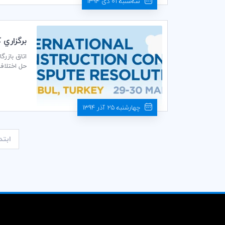
سه‌شنبه 01 دی 1394
برگزاري كنف
حل اختلاف» در تاریخ 30-29 مارس 2016 (برابر با دهم و ی
چهارشنبه 25 آذر 1394
ابتد