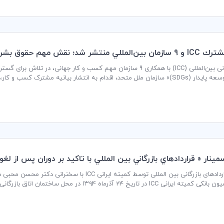
نقش مهم حقوق بشر در دستيابي به توسعه پايدار
اتاق بازرگانی بین‌المللی (ICC) با همکاری 9 سازمان مهم کسب و کار جها
«اهداف توسعه پایدار (SDGs)» سازمان ملل متحد، اقدام به انتشار بیانیه مشترک 
مهمی در توسعه پایدار دارد.
ينار « قراردادهاي بازرگاني بين المللي با تاكيد بر دوران پس از لغو
سمینار قراردادهای بازرگانی بین المللی توسط کمیته ا
 تاریخ 24 آذرماه ۱۳۹4 در محل ساختمان اتاق بازرگانی، صنایع، معادن و کشاورزی ایران برگزار شد.