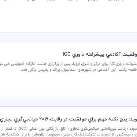
فقيت آكادمي پيشرفته داوري ICC
 پنج نكته مهم براي موفقيت در رقابت 2016 ميانجي‌گري تجاري ICC
 بهره‌گیری از تجربیات شرکت‌کنندگان قبلی، مجموعه ابزارهایی را برای کمک به شرک