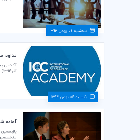
سه‌شنبه 06 بهمن 1394
تداوم مو
آذر1394) خاتمه یافت. این آکادمی در شهرهای استانبول، پراگ و پاریس برگزار شد.
یکشنبه 04 بهمن 1394
آماده شويد:
متخصصین و