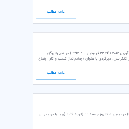
‌ساز، اشاره شده است.
ادامه مطلب
چهارمین کنفرانس منطقه‌ای ICC، با موضوع داوری بین‌المللی در خاورمیانه و شمال آفریقا، 13-11 آوریل 2016 (24-22 فروردین ماه 1395) در «دبی» برگزار
 کنفرانس، میزگردی با عنوان «چشم‌انداز کسب و کار: اوضاع
اخیر سرمایه‌گذاری و کسب و کار در ایران» به ریاست «محسن محبی» دبیر کمیسیون حقوقی و داوری کمیته ایرانی ICC و دبیرکل مرکز داوری اتاق ایران،
ادامه مطلب
فرصت را غنيمت شماريد: ثبت‌نام در دوره پيشرفته داوري موسسه اتاق بازرگاني بين‌المللي (ICC) در نيويورك تا روز جمعه 22 ژانويه 2016 (برابر با دوم بهمن