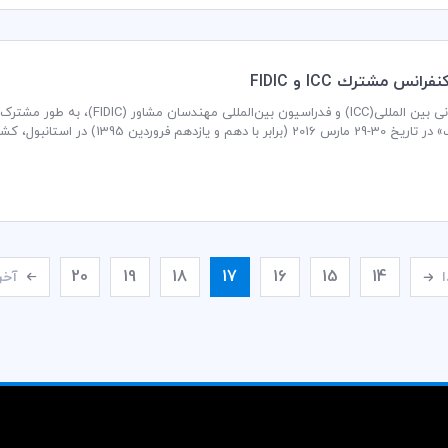
رانس مشترك ICC و FIDIC
اتاق بازرگانی بین المللی(ICC)‌ و ف
ازدهم فروردین 1395) در استانبول، کشور ترکیه برگزار می‌نمایند.
20
19
18
17
16
15
14
ا
آخر