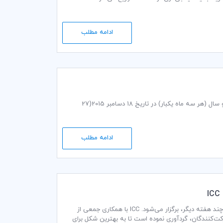
ادامه مطلب
آکادمی پیشرفته داوری‌ICC برای مرکز و شرق اروپا، پس از برگزاری هشت کارگاه آموزشی طی دو سال (هر سه ماه یکبار) در تاریخ 18 دسامبر 2015(27
ادامه مطلب
یازدهمین دوره «رقابت بین‌المللی میانجی‌گری تجاری» اتاق بازرگانی بین‌المللی (ICC)، تا کمتر از چند هفته دیگر، برگزار می‌شود. ICC با همکاری جمعی از
ت‌کنندگان، گردآوری نموده است تا به بهترین شکل برای