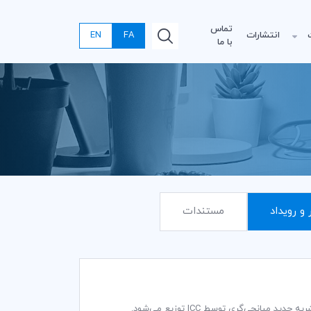
تماس
انتشارات
FA
EN
با ما
 و رویداد
مستندات