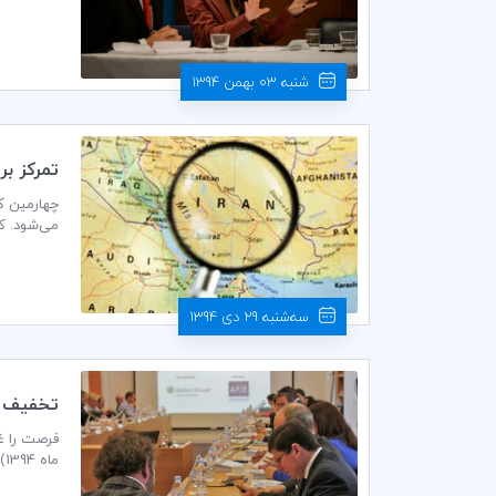
شرکت در رق
شنبه 03 بهمن 1394
تمركز بر 
می‌شود. کن
تشکیل می‌
سه‌شنبه 29 دی 1394
تخفيف وي
ماه 1394) با تخفيف ويژه انجام مي‌گيرد.