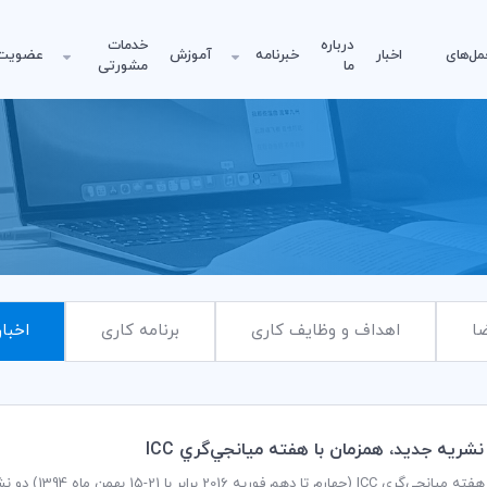
درباره
خدمات
مل‌های
اخبار
خبرنامه
آموزش
عضویت
ما
مشورتی
ا
اهداف و وظایف کاری
برنامه کاری
اخبار
شريه جديد، همزمان با هفته ميانجي‌گري ICC
ریه 2016 برابر با 21-15 بهمن ماه 1394) دو نشریه جدید میانجی‌گری توسط ICC توزیع می‌شود.