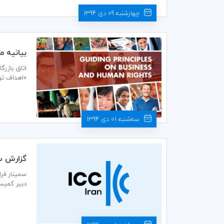
چهارشنبه 09 دی 1394
بيانيه مشترك ICC و 9 سازمان بين‌المللي منتشر شد؛ 
بشر، نقش 
سه‌شنبه 01 دی 1394
گزارش سم
دبیر کمیسیون بانکی کمیته ایرانی ICC در