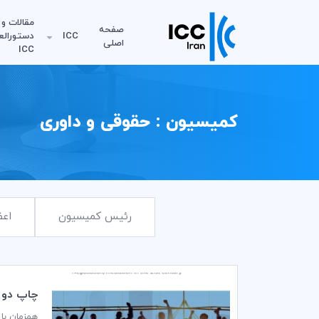
مقالات و
صفحه
ICC
دستورالع
اصلی
ICC
کمیسیون : حقوقی و داوری
رئیس کمیسیون
اعض
چاپ دو ن
همزمان با هفته میانجی‌گری ICC (چهارم تا دهم فو