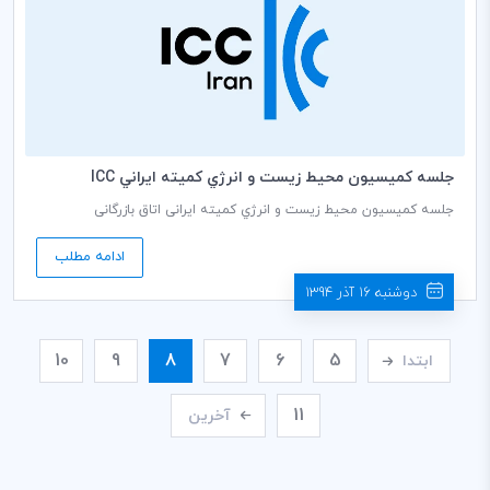
جلسه كميسيون محيط زيست و انرژي كميته ايراني ICC
جلسه کمیسیون محيط زيست و انرژي کمیته ایرانی اتاق بازرگانی
بین‌المللی (ICC) به ریاست دکتر نرسی قربان دبير كمیسيون، روز چهارشنبه
مورخ 25/09/1394 ساعت 14:00 در سالن جلسات طبقه دوم اتاق بازرگانی،
ادامه مطلب
صنایع، معادن و کشاورزی ایران برگزار می گردد.
دوشنبه 16 آذر 1394
10
9
8
7
6
5
ابتدا
11
آخرین