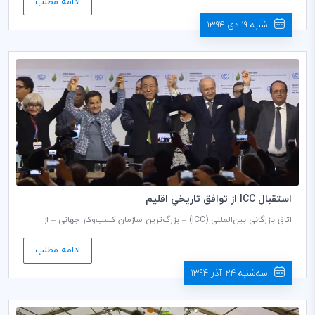
ادامه مطلب
و کار جهانی در سال 2015، ارائه نمود.
شنبه 19 دی 1394
استقبال ICC از توافق تاريخي اقليم
اتاق بازرگانی بین‌المللی (ICC) – بزرگ‌ترین سازمان کسب‌وکار جهانی – از
تصویب توافقنامه جدید جهانی آب و هوا در نتیجه کنفرانس اقلیم پاریس
(COP21) استقبال کرد.
ادامه مطلب
سه‌شنبه 24 آذر 1394