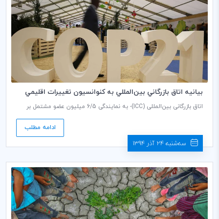
بيانيه اتاق بازرگاني بين‌المللي به كنوانسيون تغييرات اقليمي
سازمان ملل
اتاق بازرگانی بین‌المللی (ICC)- به نمایندگی 6/5 میلیون عضو مشتمل بر
شرکت‌ها و سازمان‌های بخش خصوصی در بیش از 130 کشور- با صدور
بیانیه‌ای، خواستار توجه کنوانسیون تغییرات اقلیمی سازمان ملل به
ادامه مطلب
موضوع نگرانی عمده نسبت به پیش‌نویس توافق بلندمدت صادره مورخ 10
دسامبر 2015 شده است. در متن این بیانیه، آمده است:
سه‌شنبه 24 آذر 1394