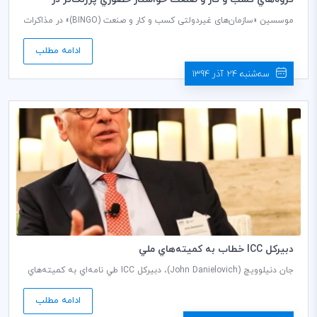
توافق‌‌نامه پاريس شدند
موسسين «سازمان‌های غیردولتی كسب و كار و صنعت (BINGO)» در مذاكرات
اقليمي سازمان ملل متحد، به صراحت از تمامي مذاكره‌كنندگان خواستند تا
نقش مثبت كسب و كار و ايجاد وظيفه‌اي معين و تعريف شده براي
ادامه مطلب
مشاركت كسب وكار در توافق‌نامه نهایی پاريس را به رسميت شناسند.
سه‌شنبه 24 آذر 1394
دبيركل ICC خطاب به كميته‌هاي ملي
جان دنيلوويچ (John Danielovich)، دبيركل ICC طي نامه‌اي به كميته‌هاي
ملي گفت: «همه ما در غم و اندوه ناشي از حملات پاريس در دو هفته
گذشته شريك هستيم. افكار ما نزد قربانيان و خانواده‌هاي آنها است. در نظر
ادامه مطلب
دارم تا به شرح مختصري از فعالیت‌های يك ماه گذشته پرداخته و نگاهي