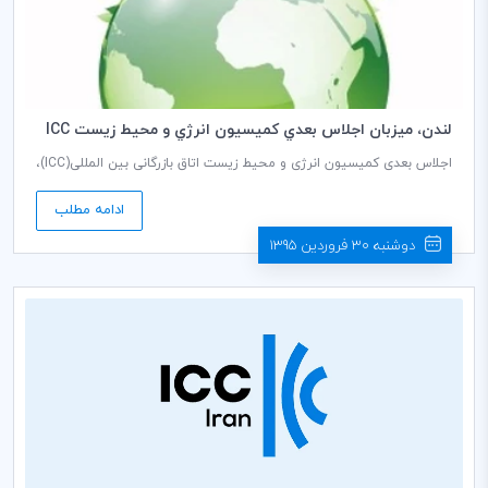
لندن، ميزبان اجلاس بعدي كميسيون انرژي و محيط زيست ICC
اجلاس بعدی کمیسیون انرژی و محیط زیست اتاق بازرگانی بین المللی(ICC)،
در تاریخ 21-20 آپریل ۲۰۱۶ برابر با 2-1 اردیبهشت ۱۳۹۵ در لندن به میزبانی
ICC لندن، برگزار می شود
ادامه مطلب
دوشنبه 30 فروردین 1395