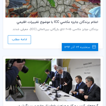
اعلام برندگان جايزه عكاسي ICC با موضوع تغييرات اقليمي
برندگان جوایز عکاسی 2015 اتاق بازرگانی بین‌المللی (ICC)، معرفی شدند.
رویداد جایزه 2015 عکاسی ICC، برای تجلیل از مهارت‌های هنری و عکس‌های
برگزیده و با هدف جلب‌توجه و ترغیب گفت‌وگو پیرامون چالش جهانی
ادامه مطلب
تغییرات اقلیمی، برگزار شد.
سه‌شنبه 24 آذر 1394
گروه‌هاي كسب و كار و صنعت خواستار حضوري پررنگ‌تر در