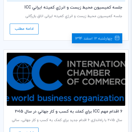
جلسه كميسيون محيط زيست و انرژي كميته ايراني ICC
جلسه کمیسیون محيط زيست و انرژي کمیته ایرانی اتاق بازرگانی
بین‌المللی (ICC) به ریاست دکتر نرسی قربان دبير كمیسيون، روز سه شنبه
مورخ 11/12/1394 ساعت 14:00 در سالن جلسات طبقه دوم اتاق بازرگانی،
ادامه مطلب
صنایع، معادن و کشاورزی ایران برگزار می گردد.
چهارشنبه 12 اسفند 1394
6 اقدام مهم ICC براي كمك به كسب و كار جهاني در سال 2015
سال 2015 با راه‌اندازی 6 اقدام جدید برای کمک به کسب و کار جهانی، سالی
پرمشغله اما رضایت‌بخش برای اتاق بازرگانی بین‌المللی(ICC) بود. در آستانه
سال 2016، به مرور اقدامات مهمی می‌پردازیم که ICC برای کمک به کسب