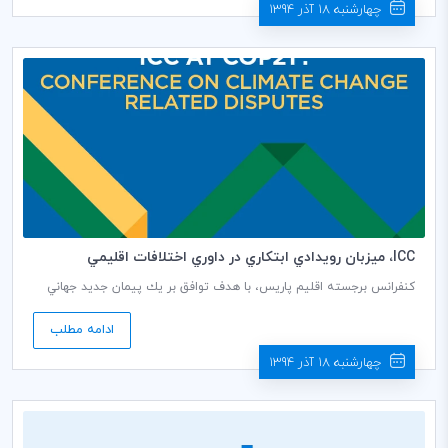
به کنفرانس آب و هوا پاریس(COP21) داشته باشم.»
چهارشنبه 18 آذر 1394
ICC، ميزبان رويدادي ابتكاري در داوري اختلافات اقليمي
كنفرانس برجسته اقليم پاريس، با هدف توافق بر يك پيمان جديد جهاني
براي مقابله با تغييرات اقليمي آغاز شد. كنفرانس سازمان ملل، موسوم به
COP 21، قرار است يكي از مهم‌ترين رويدادهاي زيست‌محيطي، سياسي و
ادامه مطلب
اقتصادي باشد.
چهارشنبه 18 آذر 1394