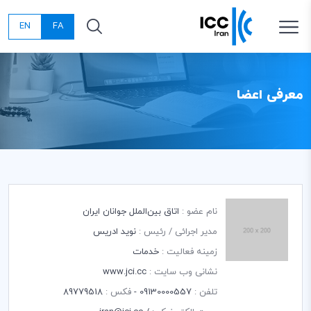
EN
FA
معرفی اعضا
نام عضو :
اتاق بین‌الملل جوانان ایران
مدیر اجرائی / رئیس :
نويد ادريس
زمینه فعالیت :
خدمات
نشانی وب سایت :
www.jci.cc
تلفن :
09130000557 -
فکس :
89779518