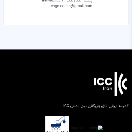
پست الکترونیک :
iran@jci.cc /
engn.edriss@gmail.com
کمیته ایرانی اتاق بازرگانی بین المللی ICC