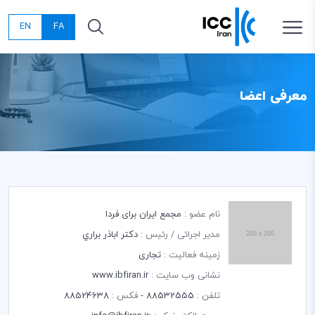
EN
FA
معرفی اعضا
نام عضو :
مجمع ایران برای فردا
مدیر اجرائی / رئیس :
دكتر اباذر براري
زمینه فعالیت :
تجاری
نشانی وب سایت :
www.ibfiran.ir
تلفن :
88532555 -
فکس :
88524638