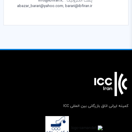
پست الکترونیک :
info@ibfiran.ir;
abazar_barari@yahoo.com; barari@ibfiran.ir
کمیته ایرانی اتاق بازرگانی بین المللی ICC