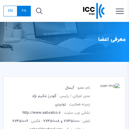
EN
FA
معرفی اعضا
نام عضو :
آبسال
مدیر اجرائی / رئیس :
گودرز حکیم نژاد
زمینه فعالیت :
تولیدی
نشانی وب سایت :
http://www.aabsalco.ir
تلفن :
77451000 و 77451008 -
فکس :
77451009