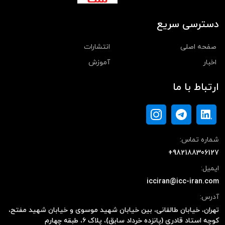
دسترسی سریع
صفحه اصلی
انتشارات
اخبار
آموزش
ارتباط با ما
شماره تماس:
+982188306127
ایمیل:
icciran@icc-iran.com
آدرس:
تهران، خیابان طالقانی، بین خیابان شهید موسوی و خیابان شهید مفتح،
کوچه استاد قادری (پانزده خرداد سابق)، پلاک ۶، طبقه چهارم