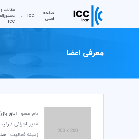
مقالات و
صفحه
ICC
دستورالع
اصلی
ICC
معرفی اعضا
نام عضو :
اتاق باز
مدیر اجرائی / رئی
زمینه فعالیت :
خدم