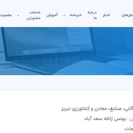
درباره
خدمات
مل‌های
اخبار
خبرنامه
آموزش
عضویت
ما
مشورتی
رگانی، صنایع، معادن و کشاورزی تبریز
س :
يونس ژائله سعد آباد
ات