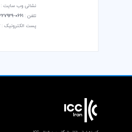
نشانی وب سایت :
تلفن :
0661-3227929-30 و 3227919-0661 -
پست الکترونیک :
r