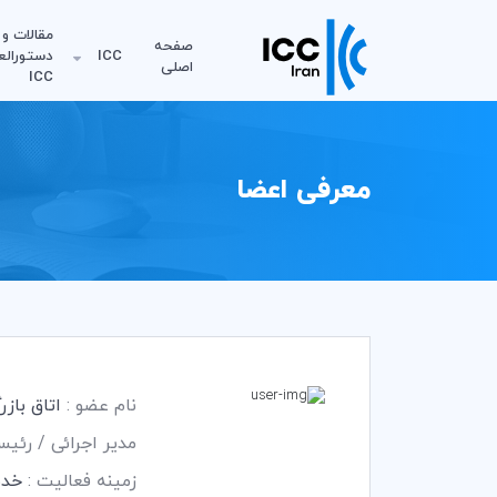
مقالات و
صفحه
ICC
دستورالع
اصلی
ICC
معرفی اعضا
نام عضو :
اتاق باز
مدیر اجرائی / رئی
زمینه فعالیت :
خدم