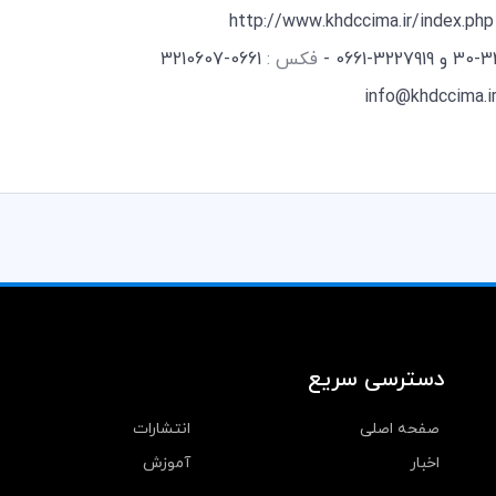
http://www.khdccima.ir/index.php
فکس :
0661-3210607
info@khdccima.i
دسترسی سریع
صفحه اصلی
انتشارات
اخبار
آموزش