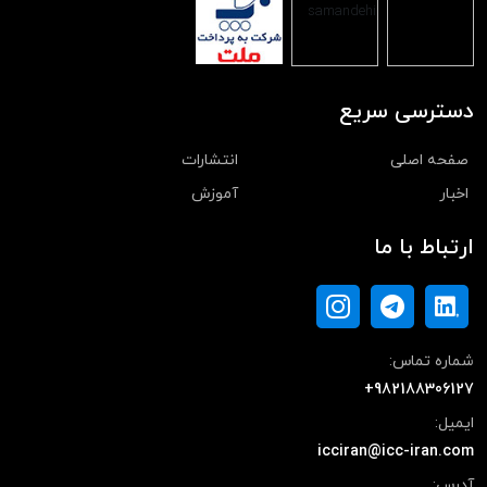
دسترسی سریع
صفحه اصلی
انتشارات
اخبار
آموزش
ارتباط با ما
شماره تماس:
+982188306127
ایمیل:
icciran@icc-iran.com
آدرس: