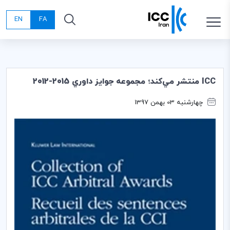
EN
FA
ICC منتشر مي‌كند؛ مجموعه جوايز داوري 2015-2012
چهارشنبه 03 بهمن 1397