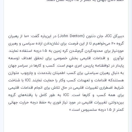
حفظ دمای جهانی به کمتر از 1.5 درجه نشان دهند.
دبیر
کل
ICC
، جان دنتون (
John Dentom
) در این‌باره گفت: «ما از رهبران
گروه 20 می‌خواهیم تا از این فرصت برای نشان‌دادن اراده سیاسی و رهبری
مورد‌نیاز برای محدود
کردن گرم‌شدن کره زمین به 1.5 درجه استفاده نمایند.
نوآوری‌ ‌ و اقدامات اقلیمی بخش خصوصی برای تحقق اهداف توسعه
پایدار در توافقنامه پاریس امری مهم است. کسب و کارها در سراسر جهان
به دنبال رهبران سیاستی برای کسب اطمینان بلند‌مدت و چارچوب متوازن
هستندکه اقدامات و تعهدات کسب وکار را حمایت نمایند. ‌
ICC
با شناخت
شرایط اضطراری تغییرات اقلیمی در حال تلاش برای انجام اقدامات اقلیمی
برای همه کسب و کارها است.
ICC
به طور کامل با یافته‌های گروه
بین‌دولتی تغییرات اقلیمی در مورد
نیاز فوری به حفظ درجه حرارت جهانی
کمتر از 1.5 درجه سلسیوس است.»