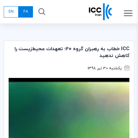
EN
FA
ICC خطاب به رهبران گروه 20؛ تعهدات محيط‌زيست را
كاهش ندهيد
یکشنبه 30 تیر 1398