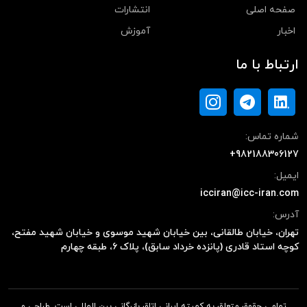
صفحه اصلی
انتشارات
اخبار
آموزش
ارتباط با ما
شماره تماس:
+982188306127
ایمیل:
icciran@icc-iran.com
آدرس:
تهران، خیابان طالقانی، بین خیابان شهید موسوی و خیابان شهید مفتح،
کوچه استاد قادری (پانزده خرداد سابق)، پلاک ۶، طبقه چهارم
تمامی حقوق متعلق به کمیته ایرانی اتاق بازرگانی بین المللی است. طراحی و