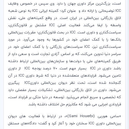
است، بزرگ‌ترین مرکز داوری جهان را دارد. وی سپس در خصوص وظایف
ICC
توضیحاتی را ارائه داد و عنوان کرد؛ کمیته ایرانی
ICC
به نوعی شعبه
اتاق بازرگانی بین‌المللی در ایران است. در واقع کمیته‌های ملی، نقش
واسطه را ایفا می‌کند. فعالیت اصلی
ICC
مشتمل بر قانون‌گذاری،
سیاست‌گذاری و داوری است.
ICC
در بحث قانون‌گذاری؛ مقررات بین‌المللی
بانک‌ها را با کمک اعضای خود در کشورها به وجود می‌آورد. در مورد
سیاست‌گذاری نیز،
ICC
سیاست‌های بازرگانی را با کمک اعضای خود در
سراسر دنیا تدوین می‌کند، که بر اساس آزادی تجارت است و سعی دارد از
طریق کمیته‌های ملی با دولت‌ها و سازما‌ن‌های بین‌المللی ارتباط داشته
باشد. داوری در
ICC
بسیار مهم است. 70 درصد بودجه
ICC
از داوری
تامین می‌شود. قراردادهای منعقدشده در دنیا که شرط داوری
ICC
در آن
گنجانده شده است، تحت نظر دیوان بین‌المللی داوری
ICC
پیگیری
می‌شود. داوری در اتاق بازرگانی بین‌المللی، تشکیلات بسیار مفصلی دارد
که تخصصی و سریع انجام می‌پذیرد. توسعه در دنیا متکی بر قرارداد است،
قراردادی اجرایی می شود که مکانیزم حل اختلاف داشته باشد.
«سامی هوربی‌ (
Sami Houerbi
)»،
در ارتباط با فعالیت های دیوان
بین‌المللی داوری
ICC
سخنان خود را آغاز کرد
و گفت؛ دادگاه‌های مستقل