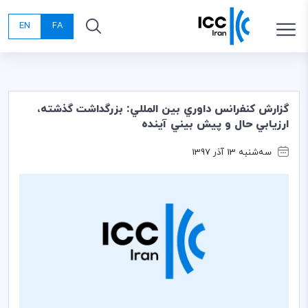
EN
FA
گزارش كنفرانس داوري بين المللي: بزرگداشت گذشته،
ارزيابي حال و پيش بيني آينده
سه‌شنبه 13 آذر 1397