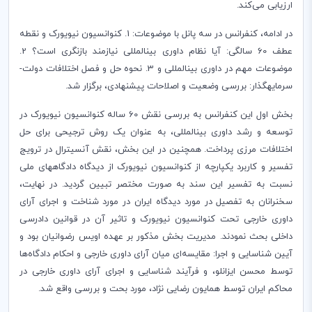
ارزیابی می‌کند.
در ادامه، کنفرانس در سه پانل با موضوعات: 1. کنوانسیون نیویورک و نقطه
عطف 60 سالگی: آیا نظام داوری بین­المللی نیازمند بازنگری است؟ 2.
موضوعات مهم در داوری بین­المللی و 3. نحوه حل و فصل اختلافات دولت-
سرمایه­گذار: بررسی وضعیت و اصلاحات پیشنهادی، برگزار شد.
بخش اول این کنفرانس به بررسی نقش 60 ساله کنوانسیون نیویورک در
توسعه و رشد داوری بین­­­­المللی، به عنوان یک روش ترجیحی برای حل
اختلافات مرزی پرداخت. همچنین در این بخش، نقش آنسیترال در ترویج
تفسیر و کاربرد یکپارچه از کنوانسیون نیویورک از دیدگاه دادگاه­های ملی
نسبت به تفسیر این سند به صورت مختصر تبیین ­گردید. در نهایت،
سخنرانان به تفصیل در مورد دیدگاه ایران در مورد شناخت و اجرای آرای
داوری خارجی تحت کنوانسیون نیویورک و تاثیر آن در قوانین دادرسی
داخلی بحث نمودند. مدیریت بخش مذکور بر عهده اویس رضوانیان بود و
آیین شناسایی و اجرا: مقایسه‌ای میان آرای داوری خارجی و احکام دادگاه‌ها
توسط محسن ایزانلو، و فرآیند شناسایی و اجرای آرای داوری خارجی در
محاکم ایران توسط همایون رضایی نژاد، مورد بحت و بررسی واقع شد.