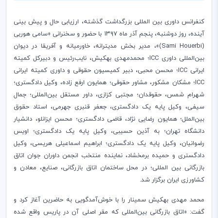
کنفرانس داوری بین المللی بزرگداشت گذشته، ارزیابی حال و پیش بینی
آینده، روز دوشنبه، پنجم آذر ماه ۱۳۹7 با حضور و سخنرانی «سامی هوربی‌
(
Sami Houerbi
)»، مدیر بخش مدیترانه، خاورمیانه و آفریقا در دیوان
بین‌المللی داوری
ICC
؛ محمدمهدی بهکیش، نایب‌رئیس و دبیرکل کمیته
ایرانی
ICC
؛ ­محسن محبی، دبیر کمیسیون حقوقی و داوری کمیته ایرانی
ICC
؛ مشکان مشکور، مشاور حقوقی؛ همایون ارفع زاده، وکیل دادگستری؛
شهرام شمس، حقوقدان؛ مجتبی کزازی، داور مستقل بین‌المللی؛ جمال
سیفی، وکیل پایه یک دادگستری، جعفر قنبری جهرمی، استاد حقوق
بین‌الملل؛ همایون رضایی نژاد، قاضی دادگستری؛ محسن ایزانلو، دانشیار
دانشگاه تهران؛ به آذین حسیبی، وکیل پایه یک دادگستری؛ اویس
رضوانیان، وکیل پایه یک دادگستری؛ ابراهیم اسماعیلی هریسی، وکیل
دادگستری و حمیده برمخشاد، نماینده منتخب انجمن داوران جوان اتاق
بازرگانی بین المللی؛ در محل ساختمان اتاق بازرگانی، صنایع، معادن و
کشاورزی ایران برگزار شد.
محمد مهدی بهکیش سمینار را با خوش‌آمدگویی به حاضرین آغاز کرد و
گفت: «اتاق بازرگانی بین‌المللی که مقر اصلی آن در پاریس واقع شده