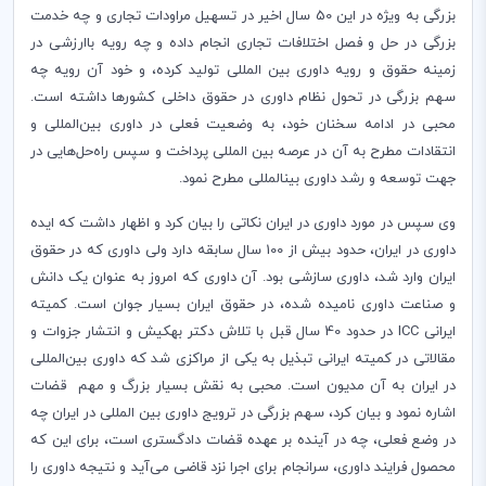
بزرگی به ویژه در این 50 سال اخیر در تسهیل مراودات تجاری و چه خدمت
بزرگی در حل و فصل اختلافات تجاری انجام داده و چه رویه باارزشی در
زمینه حقوق و رویه داوری بین المللی تولید کرده، و خود آن رویه چه
سهم بزرگی در تحول نظام داوری در حقوق داخلی کشورها داشته است.
محبی در ادامه سخنان خود، به وضعیت فعلی در داوری بین‌المللی و
انتقادات مطرح به آن در عرصه بین المللی پرداخت و سپس راه‌حل‌هایی در
جهت توسعه و رشد داوری بین­­­­المللی مطرح نمود.
وی سپس در مورد داوری در ایران نکاتی را بیان کرد و اظهار داشت که ایده
داوری در ایران، حدود بیش از 100 سال سابقه دارد ولی داوری که در حقوق
ایران وارد شد، داوری سازشی بود. آن داوری که امروز به عنوان یک دانش
و صناعت داوری نامیده شده، در حقوق ایران بسیار جوان است. کمیته
ایرانی
ICC
در حدود 40 سال قبل با تلاش دکتر بهکیش و انتشار جزوات و
مقالاتی در کمیته ایرانی تبذیل به یکی از مراکزی شد که داوری بین‌المللی
در ایران به آن مدیون است. محبی به نقش بسیار بزرگ و مهم قضات
اشاره نمود و بیان کرد، سهم بزرگی در ترویج داوری بین المللی در ایران چه
در وضع فعلی، چه در آینده بر عهده قضات دادگستری است، برای این که
محصول فرایند داوری، سرانجام برای اجرا نزد قاضی می‌آید و نتیجه داوری را