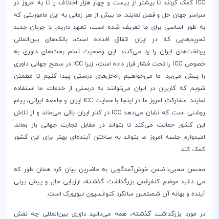
ICC
کمک کردند تا بیشتر از بیست و چهار هزار اختلاف را تا به امروز در
سراسر جهان حل و فصل نمایند. ما بیش از هر زمانی به این ماموریتی که
به طور اساسی برای ما تعریف شده است، تعهد داریم. با جریان جدید
تحریم‌هایی که در ایران اتفاق افتاده است، بانک‌های بین‌المللی
پرداخت‌های ایران را رد می‌کنند. این وضعیت تمام بحث‌های داوری به
خصوص
ICC
را تحت فشار قرار داده است، زیرا
ICC
در سطح جهانی داوری
را پیش می‌برد. ما می‌خواهیم راه‌حل‌های درستی پیدا کنیم تا مطمئن
شویم که کاربران در ایران می‌توانند به درستی از خدمات ما استفاده
نمایند. مشارکت امروز ما در اینجا با حمایت
ICC
ایران و جامعه ایرانی، پیام
روشنی است که نشان می‌دهد
ICC
در کنار ایران باقی می‌ماند و از تلاش
این کشور حمایت می‌کند تا بتواند در مقابل تجارت جهانی باز بماند.
امیدوارم جلسه امروز ما بتواند به ساختن آینده‌ای بهتر برای این کشور
کمک کند.
محسن محبی، ضمن خوش‌آمدگویی به حاضرین بیان کرد همان طور که
می دانید موضع کنفرانس بزرگداشت گذشته، ارزیابی حال و پیش بینی
آینده و بهانه آن شصتمین سالگرد کنوانسیون نیویورک است.
در مورد بزرگداشت گذشته، همه می‌دانید داوری بین‌المللی چه نقش