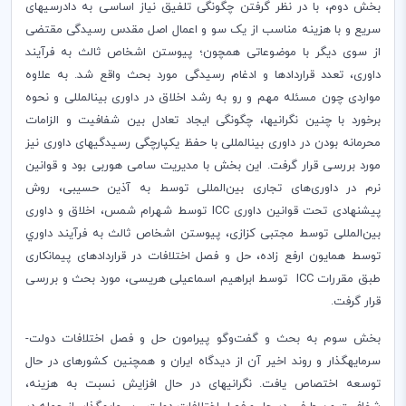
بخش دوم، با در نظر گرفتن چگونگی تلفیق نیاز اساسی به دادرسی­های
سریع و با هزینه مناسب از یک سو و اعمال اصل مقدس رسیدگی مقتضی
از سوی دیگر با موضوعاتی همچون؛ پیوستن اشخاص ثالث به فرآیند
داوری، تعدد قراردادها و ادغام رسیدگی مورد بحث واقع شد. به علاوه
مواردی چون مسئله مهم و رو به رشد اخلاق در داوری بین­المللی و نحوه
برخورد با چنین نگرانی­ها، چگونگی ایجاد تعادل بین شفافیت و الزامات
محرمانه بودن در داوری بین­المللی با حفظ یکپارچگی رسیدگی­های داوری نیز
مورد بررسی قرار گرفت. این بخش با مدیریت سامی هوربی‌ بود و قوانین
نرم در داوری‌های تجاری بین‌المللی توسط به آذین حسیبی، روش
پیشنهادی تحت قوانین داوری
ICC
توسط شهرام شمس، اخلاق و داوری
بین‌المللی توسط مجتبی کزازی، پیوستن اشخاص ثالث به فرآیند داوري
توسط همایون ارفع زاده، حل و فصل اختلافات در قراردادهای پیمانکاری
طبق مقررات
ICC
توسط ابراهیم اسماعیلی هریسی، مورد بحث و بررسی
قرار گرفت.
بخش سوم به بحث و گفت‌وگو پیرامون حل و فصل اختلافات دولت-
سرمایه­گذار و روند اخیر آن از دیدگاه ایران و همچنین کشورهای در حال
توسعه اختصاص یافت. نگرانی­های در حال افزایش نسبت به هزینه،