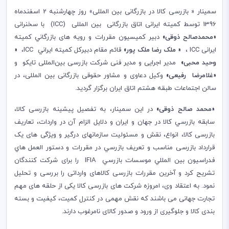
سمینار « بازرسی کالا در بازرگانی بین المللی» روز چهارشنبه 2 اسفندماه
1396 توسط کمیته ایرانی اتاق بازرگانی بین المللی (
ICC
) با سخنرانی
«
محمدصالح ذوقی
»
دبیر کمیسیون مقررات و رویه­ های بازرگاني کمیته
ایرانی
ICC
،
«
ملک رضا ملک پور
»
قائم مقام دبیرکل کميته ايراني
ICC
،
«
وحید محبی
»
مدیر اجرایی و مدیر فنی شرکت بازرسی بین
المللی تایکو و
«
غلامرضا رفیعی
»
وکیل دعاوی و مشاور حقوقی بازرگانی بین ­المللی، در
سالن اجتماعات طبقه هشتم اتاق ایران برگزار گردید
.
«
محمد صالح ذوقی
»
در این سمینار، به تفصیل پیشینه بازرسی کالا،
سابقه بازرسي کالا در جهان و ايران و دلایل الزام آن در واردات، تعاریف
بازرسی کالا، انواع، نقش و مسئولیت سازمان­های درگیر و ویژگی­ های یک
قرارداد بازرسی مناسب و تعريف بازرسي در مقررات و دستور العمل ­هاي
فدراسيون بين­ المللي موسسات بازرسي
IFIA
را برای شرکت کنندگان
تشریح کرد و آخرین مقررات بازرسی کالاهای وارداتی را بررسی و تحلیل
نمود. به اعتقاد وی، امروزه شرکت­ های بازرسی کالا یکی از حلقه­­­­­­­ های مهم
تجارت جهانی می باشند که نقش مهمی در کنترل کمیت، کیفیت و بسته
بندی کالا و جلوگیری از ورود و صدور کالای نامرغوب دارند.