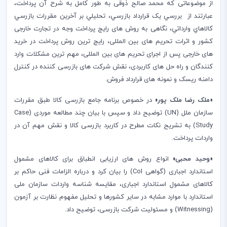
از موضوعاتی که محمد صالح ذوقی به طور کامل به شرح آن پرداخت،
عبارتند از بررسي يک قرارداد بازرسي، تحليلي بر آخرين مقررات بازرسي
کالاهاي وارداتي، نگاهی به روش های رایج پرداخت وجه در تجارت خارجی
کشور و اثرات تحریم های بین المللی، رایج ترین روش پرداخت در خرید
های خارجی پس از اجرای تحریم های بین المللی، مهم ترین مشکلات وارد
کنندگان و راه حل های کاربردی، نقش شرکت های بازرسی کننده در کنترل
دامنه ریسک و نمونه های قرارداد فروش.
«
ملک رضا ملک پور
»
در خصوص برنامه جامع بازرسی کالا طبق مقررات
سازمان ملل (
UN
) توضیح داد و سپس با بیان چند مطالعه موردی (
Case
Study
) به تشریح نکات مطرح در کاربرد بازرسی کالا و نقش مهم آن در
واردات پرداخت.
«
وحید محبی
»
انواع روش­ های ارزیابی انطباق برای کالاهای مشمول
استاندارد اجباری (گواهی
CoI
) را بیان کرد و درباره الزامات فنی حاکم بر
کالاهای مشمول استاندارد اجباری، مقایسه شناسه واردات سازمان ملی
استاندارد با موارد مشابه در سایر کشورها و تحلیل مفهوم نظارت بر آزمون
)
Witnessing
(
و مسئولیت شرکت بازرسی، توضیح داد.