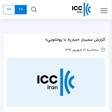
EN
FA
گزارش سمينار «مبارزه با پولشويي»
سه‌شنبه 21 شهریور 1391