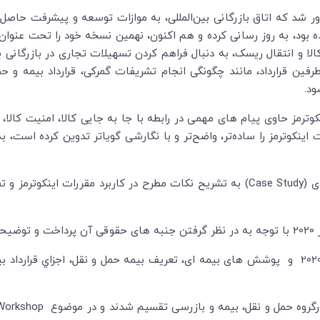
 شد که اتاق بازرگانی بین‌المللی، به موازات توسعه و پیشرفت حاصل
ت تحویل کالا و انتقال ریسک، به دنبال فراهم کردن تسهیلات تجاری در بازرگان
 طرفین قرارداد، مانند چگونگی انجام تشریفات گمرکی، قرارداد بیمه و
د.
 صالح ذوقی» اضافه کرد نسخه 2020 اینکوترمز حاوی پیام های مهمی در رابطه با جا به جایی کالا
کی صورت می گیرد. نسخه 2020، مقررات اینکوترمز را ساده‌تر، واضح‌تر و با نگارشی گویاتر تدو
ی (
Case Study
) به تشریح نکات مطرح در کاربرد مقررات اینکوترمز و 
اد.
محمدجواد محمدیان امامی» در مورد اینکوترمز 2020 و پوشش های بیمه ای، تعريف بيمه حمل و ن
گروه حمل و نقل، بیمه و بازرسی تقسیم شدند و در موضوع
Workshop