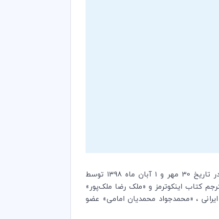
آموزش اینکوترمز 2020 (ویژه حقوقدانان، وکلا، کارشناسان ارشد بیمه ، حمل و نقل و بازرسی کالا) به مدت دو روز در تاریخ 30 مهر و 1 آبان ماه ۱۳۹8 توسط
جم کتاب اینکوترمز و «ملک رضا ملک‌پور»
یرانی ، «محمد­جواد محمدیان امامی» عضو